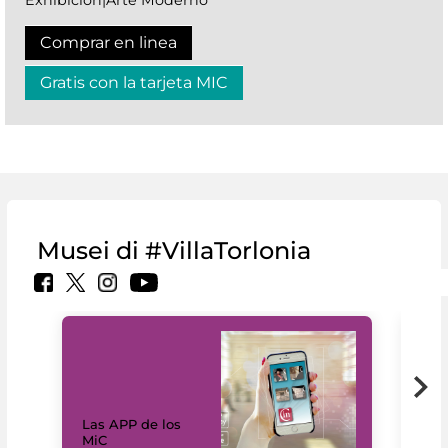
Comprar en linea
Gratis con la tarjeta MIC
Musei di #VillaTorlonia
Las APP de los
I Mi
MiC
net