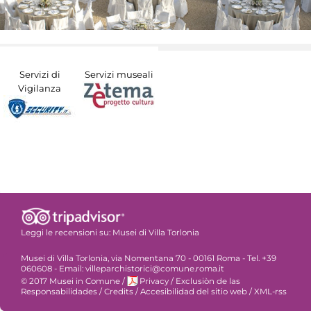
Servizi di
Servizi museali
Vigilanza
Leggi le recensioni su:
Musei di Villa Torlonia
Musei di Villa Torlonia, via Nomentana 70 - 00161 Roma - Tel. +39
060608 - Email: villeparchistorici@comune.roma.it
© 2017 Musei in Comune
/
Privacy
/
Exclusiòn de las
Responsabilidades
/
Credits
/
Accesibilidad del sitio web
/
XML-rss