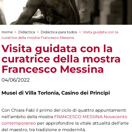
Home
>
Didáctica
>
Didáctica para todos
>
Visita guidata con la
You are here
curatrice della mostra Francesco Messina
Visita guidata con la
curatrice della mostra
Francesco Messina
04/06/2022
Musei di Villa Torlonia,
Casino dei Principi
Con Chiara Fabi il primo del ciclo di quattro appuntamenti
nell’ambito della mostra
FRANCESCO MESSINA Novecento
contemporaneo
per approfondire la vitale attualità dell’arte
del maestro, tra tradizione e modernità.