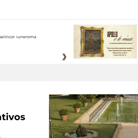
eiincomuneroma
tivos