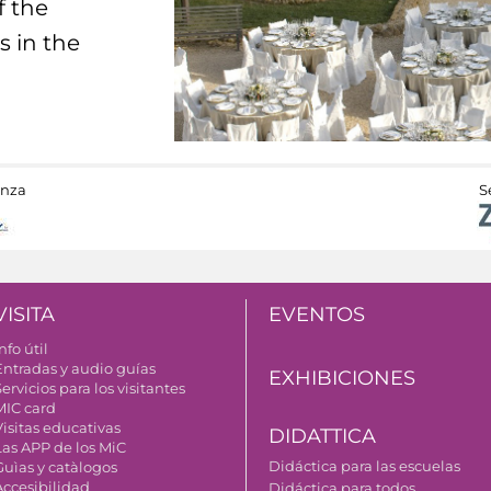
f the
s in the
anza
S
VISITA
EVENTOS
nfo útil
Entradas y audio guías
EXHIBICIONES
ervicios para los visitantes
MIC card
Visitas educativas
DIDATTICA
Las APP de los MiC
Didáctica para las escuelas
Guìas y catàlogos
Accesibilidad
Didáctica para todos