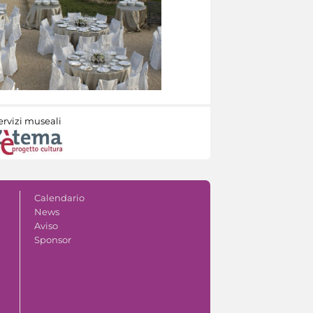
ervizi museali
Calendario
News
Aviso
Sponsor