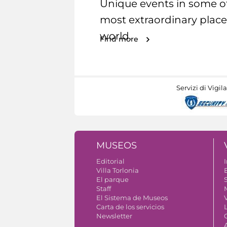
Unique events in some o
most extraordinary place
world.
Find more
Servizi di Vigil
MUSEOS
Editorial
I
Villa Torlonia
El parque
S
Staff
El Sistema de Museos
Carta de los servicios
Newsletter