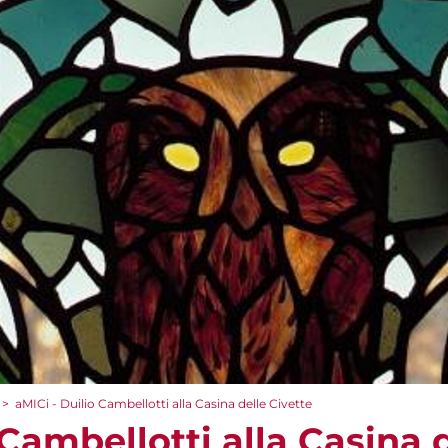
>
aMICi - Duilio Cambellotti alla Casina delle Civette
 Cambellotti alla Casina 