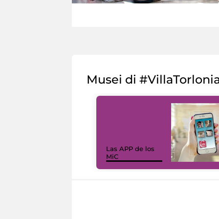
Musei di #VillaTorloni
Las APP de los
MiC