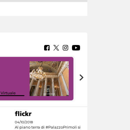
 Virtuale
I like MiC
04/10/2018
Al piano terra di #PalazzoPrimoli si