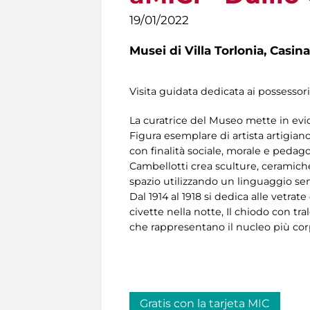
19/01/2022
Musei di Villa Torlonia,
Casina
Visita guidata dedicata ai possessor
La curatrice del Museo mette in evide
Figura esemplare di artista artigiano 
con finalità sociale, morale e pedago
Cambellotti crea sculture, ceramiche
spazio utilizzando un linguaggio s
Dal 1914 al 1918 si dedica alle vetrat
civette nella notte, Il chiodo con tralc
che rappresentano il nucleo più corpo
Gratis con la tarjeta MIC