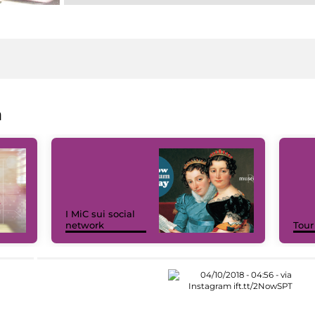
a
I MiC sui social
network
Tour