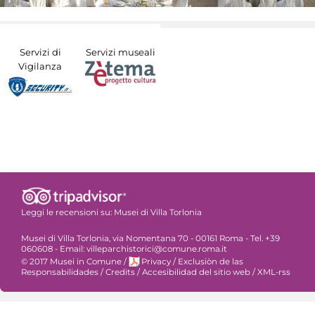
Servizi di
Servizi museali
Vigilanza
Leggi le recensioni su:
Musei di Villa Torlonia
Musei di Villa Torlonia, via Nomentana 70 - 00161 Roma - Tel. +39
060608 - Email: villeparchistorici@comune.roma.it
© 2017 Musei in Comune
/
Privacy
/
Exclusiòn de las
Responsabilidades
/
Credits
/
Accesibilidad del sitio web
/
XML-rss