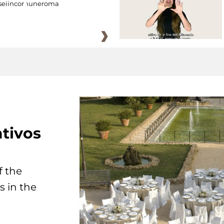
eiincomuneroma
tivos
f the
s in the