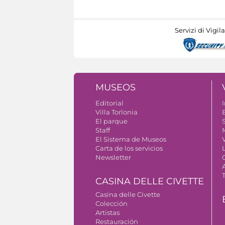
Servizi di Vigil
MUSEOS
Editorial
I
Villa Torlonia
El parque
S
Staff
El Sistema de Museos
Carta de los servicios
Newsletter
CASINA DELLE CIVETTE
Casina delle Civette
Colección
Artistas
Restauración