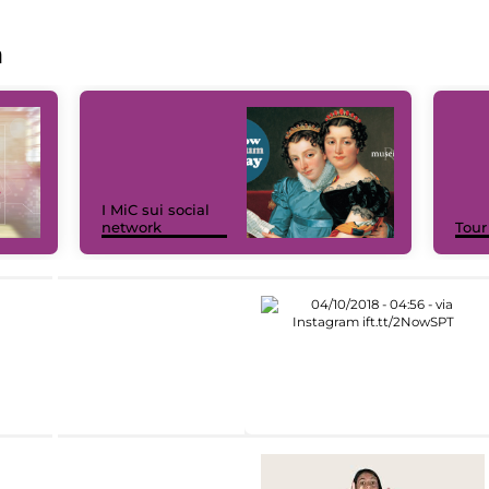
a
I MiC sui social
network
Tour