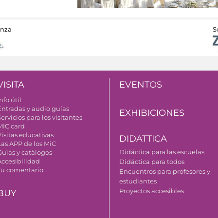
anza
S
VISITA
EVENTOS
nfo útil
Entradas y audio guías
EXHIBICIONES
ervicios para los visitantes
MIC card
Visitas educativas
DIDATTICA
Las APP de los MiC
Didáctica para las escuelas
Guìas y catàlogos
Accesibilidad
Didáctica para todos
Tu comentario
Encuentros para profesores y
estudiantes
Proyectos accesibles
BUY