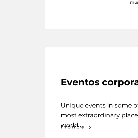
mus
Eventos corpora
Unique events in some o
most extraordinary place
world.
Find more