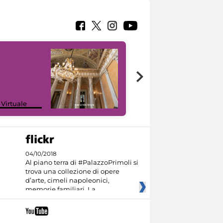
 Virtuale
I like MiC
04/10/2018
Al piano terra di #PalazzoPrimoli si
trova una collezione di opere
d’arte, cimeli napoleonici,
memorie familiari. La