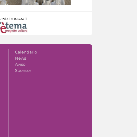
ervizi museali
Calendario
News
Aviso
Sponsor