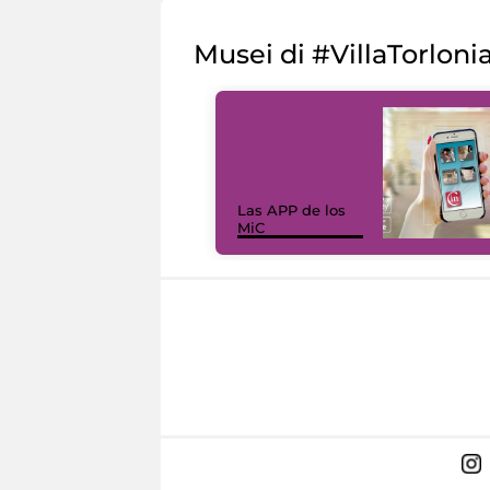
Musei di #VillaTorloni
Las APP de los
MiC