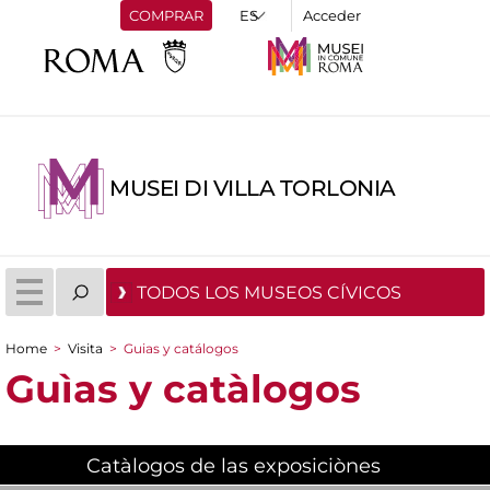
COMPRAR
Acceder
MUSEI DI VILLA TORLONIA
TODOS LOS MUSEOS CÍVICOS
Home
>
Visita
>
Guias y catálogos
You are here
Guìas y catàlogos
Catàlogos de las exposiciònes
(active tab