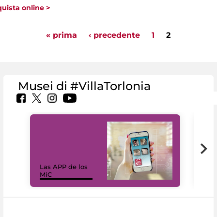
uista online >
ages
« prima
‹ precedente
1
2
Musei di #VillaTorlonia
Las APP de los
I Mi
MiC
net