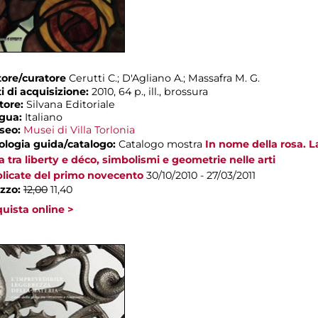
ore/curatore
Cerutti C.; D'Agliano A.; Massafra M. G.
i di acquisizione:
2010, 64 p., ill., brossura
tore:
Silvana Editoriale
ngua:
Italiano
seo:
Musei di Villa Torlonia
ologia guida/catalogo:
Catalogo mostra
In nome della rosa. L
a tra liberty e déco, simbolismi e geometrie nelle arti
licate del primo novecento
30/10/2010 - 27/03/2011
zzo:
12,00
11,40
uista online >