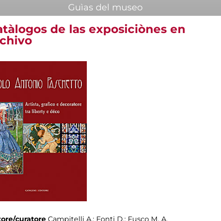
Guìas del museo
atàlogos de las exposiciònes en
rchivo
ore/curatore
Campitelli A.; Fonti D.; Fusco M. A.