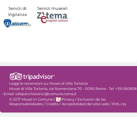
Servizi di
Servizi museali
Vigilanza
Leggi le recensioni su:
Musei di Villa Torlonia
Musei di Villa Torlonia, via Nomentana 70 - 00161 Roma - Tel. +39 060608
- Email: villeparchistorici@comune.roma.it
© 2017 Musei in Comune
/
Privacy
/
Exclusiòn de las
Responsabilidades
/
Credits
/
Accesibilidad del sitio web
/
XML-rss