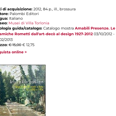
i di acquisizione:
2012, 84 p., ill., brossura
tore:
Palombi Editori
ngua:
Italiano
seo:
Musei di Villa Torlonia
ologia guida/catalogo:
Catalogo mostra
Amabili Presenze. Le
amiche Rometti dall'art-decò al design 1927-2012
03/10/2012 -
02/2013
zzo:
€ 15,00
€ 12,75
uista online >