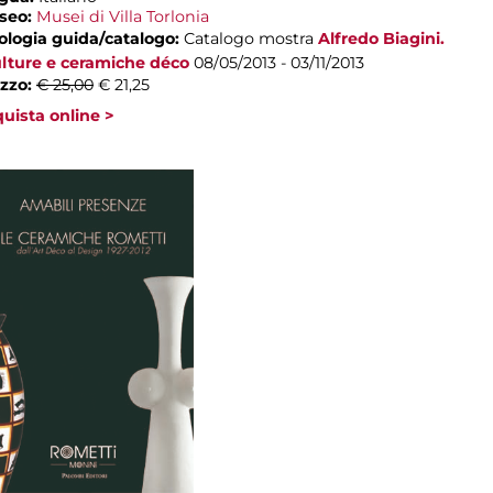
seo:
Musei di Villa Torlonia
ologia guida/catalogo:
Catalogo mostra
Alfredo Biagini.
lture e ceramiche déco
08/05/2013 - 03/11/2013
zzo:
€ 25,00
€ 21,25
uista online >