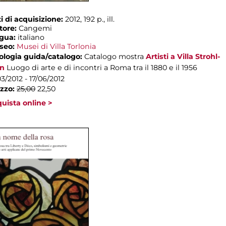
i di acquisizione:
2012, 192 p., ill.
tore:
Cangemi
ngua:
italiano
seo:
Musei di Villa Torlonia
ologia guida/catalogo:
Catalogo mostra
Artisti a Villa Strohl-
rn
Luogo di arte e di incontri a Roma tra il 1880 e il 1956
03/2012 - 17/06/2012
zzo:
25,00
22,50
uista online >