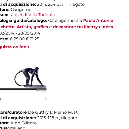
i di acquisizione:
2014, 254 p., ill., rilegato
tore:
Gangemi
seo:
Musei di Villa Torlonia
ologia guida/catalogo:
Catalogo mostra
Paolo Antonio
chetto. Artista, grafico e decoratore tra liberty e déco
02/2014 - 28/09/2014
zzo:
€ 25,00
€ 21,25
uista online >
ore/curatore
De Guttry I.; Maino M. P.
i di acquisizione:
2013, 128 p., rilegato
tore:
Iuno Editore
ngua:
Italiano