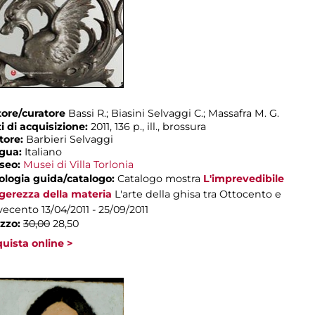
ore/curatore
Bassi R.; Biasini Selvaggi C.; Massafra M. G.
i di acquisizione:
2011, 136 p., ill., brossura
tore:
Barbieri Selvaggi
ngua:
Italiano
seo:
Musei di Villa Torlonia
ologia guida/catalogo:
Catalogo mostra
L'imprevedibile
gerezza della materia
L'arte della ghisa tra Ottocento e
vecento
13/04/2011 - 25/09/2011
zzo:
30,00
28,50
uista online >