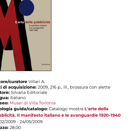
ore/curatore
Villari A.
i di acquisizione:
2009, 216 p., ill., brossura con alette
tore:
Silvana Editoriale
ngua:
Italiano
seo:
Musei di Villa Torlonia
ologia guida/catalogo:
Catalogo mostra
L'arte della
blicità. Il manifesto italiano e le avanguardie 1920-1940
02/2009 - 24/05/2009
zzo:
28,00