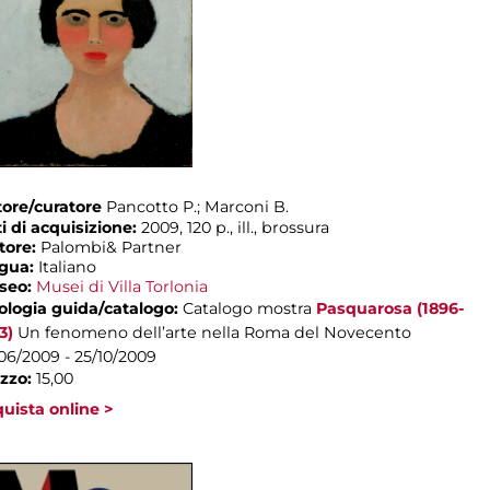
ore/curatore
Pancotto P.; Marconi B.
i di acquisizione:
2009, 120 p., ill., brossura
tore:
Palombi& Partner
ngua:
Italiano
seo:
Musei di Villa Torlonia
ologia guida/catalogo:
Catalogo mostra
Pasquarosa (1896-
3)
Un fenomeno dell’arte nella Roma del Novecento
06/2009 - 25/10/2009
zzo:
15,00
uista online >