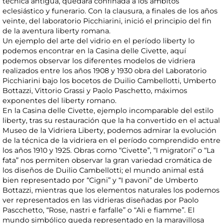
técnica antigua, quedará confinada a los ámbitos
eclesiástico y funerario. Con la clausura, a finales de los años
veinte, del laboratorio Picchiarini, inició el principio del fin
de la aventura liberty romana.
Un ejemplo del arte del vidrio en el período liberty lo
podemos encontrar en la Casina delle Civette, aquí
podemos observar los diferentes modelos de vidriera
realizados entre los años 1908 y 1930 obra del Laboratorio
Picchiarini bajo los bocetos de Duilio Cambellotti, Umberto
Bottazzi, Vittorio Grassi y Paolo Paschetto, máximos
exponentes del liberty romano.
En la Casina delle Civette, ejemplo incomparable del estilo
liberty, tras su restauración que la ha convertido en el actual
Museo de la Vidriera Liberty, podemos admirar la evolución
de la técnica de la vidriera en el período comprendido entre
los años 1910 y 1925. Obras como “Civette”, “I migratori” o “La
fata” nos permiten observar la gran variedad cromática de
los diseños de Duilio Cambellotti; el mundo animal está
bien representado por “Cigni” y “I pavoni” de Umberto
Bottazzi, mientras que los elementos naturales los podemos
ver representados en las vidrieras diseñadas por Paolo
Pascchetto, “Rose, nastri e farfalle” o “Ali e fiamme”. El
mundo simbólico queda representado en la maravillosa