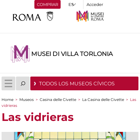
COMPRAR
Acceder
MUSEI DI VILLA TORLONIA
TODOS LOS MUSEOS CÍVICOS
Home
>
Museos
>
Casina delle Civette
>
La Casina delle Civette
>
Las
You are here
vidrieras
Las vidrieras