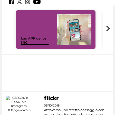
Las APP de los
I Mi
MiC
net
05/10/2018
Attraverso uno stretto passaggio con
una curiosa loggetta chiusa da una