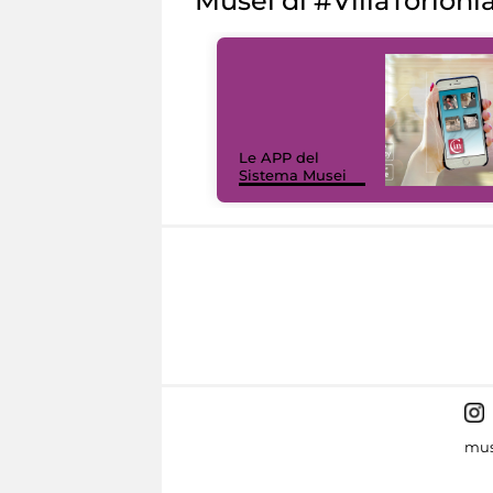
Musei di #VillaTorloni
Le APP del
Sistema Musei
mus