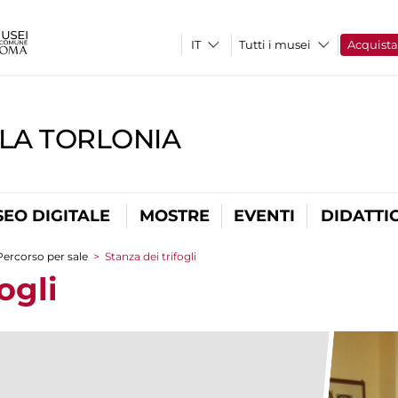
Tutti i musei
Acquist
LLA TORLONIA
EO DIGITALE
MOSTRE
EVENTI
DIDATTI
Percorso per sale
>
Stanza dei trifogli
ogli