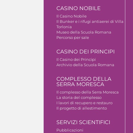
CASINO NOBILE
Il Casino Nobile
Il Bunker e i rifugi antiaerei di Villa
Torlonia
Museo della Scuola Romana
Percorso per sale
CASINO DEI PRINCIPI
Il Casino dei Principi
Archivio della Scuola Romana
COMPLESSO DELLA
SERRA MORESCA
Il complesso della Serra Moresca
La storia del complesso
I lavori di recupero e restauro
Il progetto di allestimento
SERVIZI SCIENTIFICI
Pubblicazioni