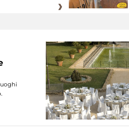
e
 luoghi
.