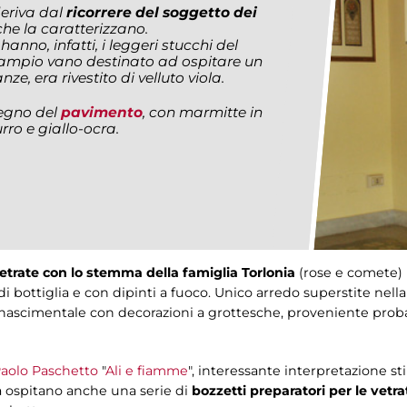
eriva dal
ricorrere del soggetto dei
che la caratterizzano.
hanno, infatti, i leggeri stucchi del
 l'ampio vano destinato ad ospitare un
e, era rivestito di velluto viola.
egno del
pavimento
, con marmitte in
rro e giallo-ocra.
etrate con lo stemma della famiglia Torlonia
(rose e comete) 
di bottiglia e con dipinti a fuoco. Unico arredo superstite nell
nascimentale con decorazioni a grottesche, proveniente proba
aolo Paschetto
"
Ali e fiamme
", interessante interpretazione stil
ua ospitano anche una serie di
bozzetti preparatori per le vetr