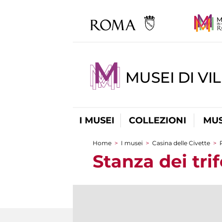
MUSEI DI VI
I MUSEI
COLLEZIONI
MUS
Home
>
I musei
>
Casina delle Civette
>
Tu sei qui
Stanza dei trif