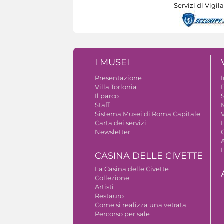
Servizi di Vigil
I MUSEI
Presentazione
Villa Torlonia
Il parco
S
Staff
Sistema Musei di Roma Capitale
V
Carta dei servizi
Newsletter
A
CASINA DELLE CIVETTE
La Casina delle Civette
Collezione
Artisti
Restauro
Come si realizza una vetrata
Percorso per sale