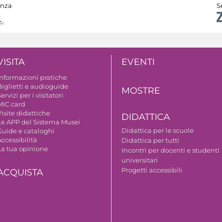
anza
S
VISITA
EVENTI
Informazioni pratiche
Biglietti e audioguide
MOSTRE
ervizi per i visitatori
MIC card
isite didattiche
DIDATTICA
Le APP del Sistema Musei
Didattica per le scuole
Guide e cataloghi
ccessibilità
Didattica per tutti
La tua opinione
Incontri per docenti e studenti
universitari
Progetti accessibili
ACQUISTA