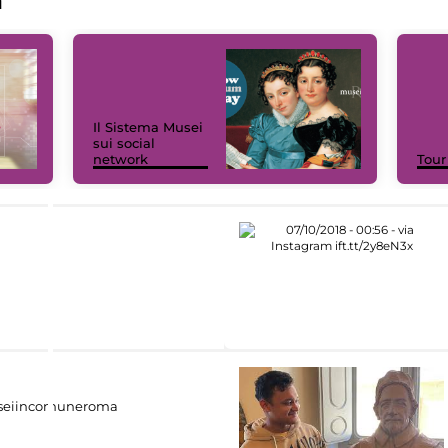
a
Il Sistema Musei
sui social
network
Tour
eiincomuneroma