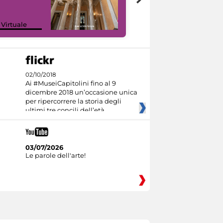
 Virtuale
I like MiC
02/10/2018
Ai #MuseiCapitolini fino al 9
dicembre 2018 un’occasione unica
per ripercorrere la storia degli
ultimi tre concili dell’età
03/07/2026
Le parole dell'arte!