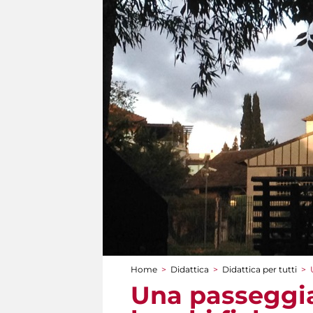
Home
>
Didattica
>
Didattica per tutti
>
Tu sei qui
Una passeggiat