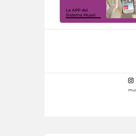
Le APP del
Sistema Musei
mus