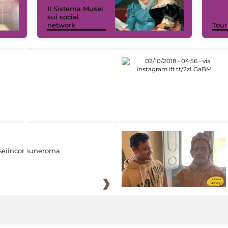
Il Sistema Musei
sui social
network
Tour
eiincomuneroma