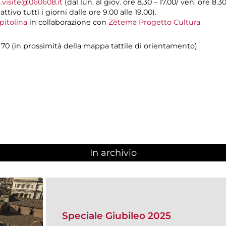
.visite@060608.it
(dal lun. al giov. ore 8.30 – 17.00/ ven. ore 8.3
ivo tutti i giorni dalle ore 9.00 alle 19.00).
pitolina
in collaborazione con
Zètema Progetto Cultura
70 (in prossimità della mappa tattile di orientamento)
In archivio
Speciale Giubileo 2025