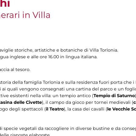
hi
erari in Villa
viglie storiche, artistiche e botaniche di Villa Torlonia.
ingua inglese e alle ore 16.00 in lingua italiana.
ccia al tesoro.
ia della famiglia Torlonia e sulla residenza fuori porta che i Pr
pi ai quali vengono consegnati una cartina del parco e un fog
tive esistenti nella villa: un tempio antico (
Tempio di Saturno
asina delle Civette
), il campo da gioco per tornei medievali (
c
luogo degli spettacoli (
il Teatro
), la casa dei cavalli (
le Vecchie S
 di specie vegetali da raccogliere in diverse bustine e da cons
delle risposte elaborate.