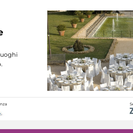
e
 luoghi
.
anza
S