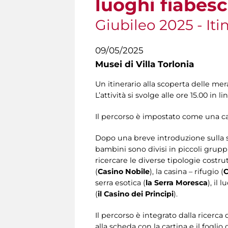
luoghi fiabesc
Giubileo 2025 - Itin
09/05/2025
Musei di Villa Torlonia
Un itinerario alla scoperta delle mera
L’attività si svolge alle ore 15.00 in l
Il percorso è impostato come una ca
Dopo una breve introduzione sulla stor
bambini sono divisi in piccoli grup
ricercare le diverse tipologie costrut
(
Casino Nobile
), la casina – rifugio (
C
serra esotica (
la Serra Moresca
), il 
(
il Casino dei Principi
).
Il percorso è integrato dalla ricerca
alla scheda con la cartina e il foglio 