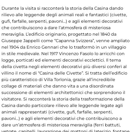
Durante la visita si racconterà la storia della Casina dando
rilievo alle leggende degli animali reali e fantastici (civette,
gufi, farfalle, serpenti, pavoni...) e agli elementi decorativi
che contribuiscono a dare l’atmosfera di misteriosa
meraviglia. L’edificio originario, progettato nel 1840 da
Giuseppe Jappelli come “Capanna Svizzera”, venne ampliato
nel 1904 da Enrico Gennari che lo trasformò in un villaggio
in stile medievale. Nel 1917 Vincenzo Fasolo lo arricchì con
logge, porticati ed elementi decorativi ecclettici. Il tema
della civetta negli elementi decorativi più diversi conferì al
villino il nome di “Casina delle Civette”. Si tratta dell’edificio
più caratteristico di Villa Torlonia, grazie all’incredibile
collage di materiali che danno vita a una disordinata
successione di elementi architettonici che sorprendono il
visitatore. Si racconterà la storia della trasformazione della
Casina dando particolare rilievo alle leggende legate agli
animali rappresentati (civette, gufi, farfalle, serpenti,
pavoni...) e agli elementi decorativi che contribuiscono a
dare un’atmosfera di misteriosa meraviglia (ferri battuti,
vetrate, capitelli, lavorazione dei mattoni di laterizio, fontane,