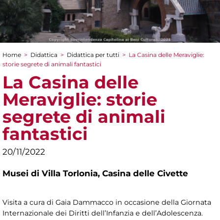
Home
>
Didattica
>
Didattica per tutti
>
La Casina delle Meraviglie:
Tu sei qui
storie segrete di animali fantastici
La Casina delle
Meraviglie: storie
segrete di animali
fantastici
20/11/2022
Musei di Villa Torlonia,
Casina delle Civette
Visita a cura di Gaia Dammacco in occasione della Giornata
Internazionale dei Diritti dell’Infanzia e dell’Adolescenza.