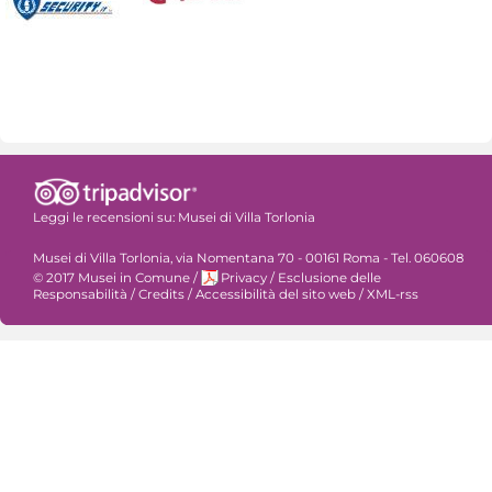
Leggi le recensioni su:
Musei di Villa Torlonia
Musei di Villa Torlonia, via Nomentana 70 - 00161 Roma - Tel. 060608
© 2017 Musei in Comune
/
Privacy
/
Esclusione delle
Responsabilità
/
Credits
/
Accessibilità del sito web
/
XML-rss