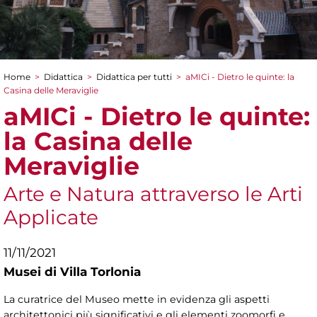
Home
>
Didattica
>
Didattica per tutti
>
aMICi - Dietro le quinte: la
Tu sei qui
Casina delle Meraviglie
aMICi - Dietro le quinte:
la Casina delle
Meraviglie
Arte e Natura attraverso le Arti
Applicate
11/11/2021
Musei di Villa Torlonia
La curatrice del Museo mette in evidenza gli aspetti
architettonici più significativi e gli elementi zoomorfi e