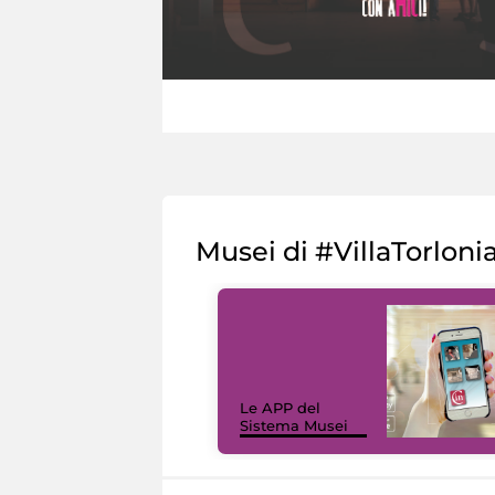
Musei di #VillaTorloni
Le APP del
Sistema Musei