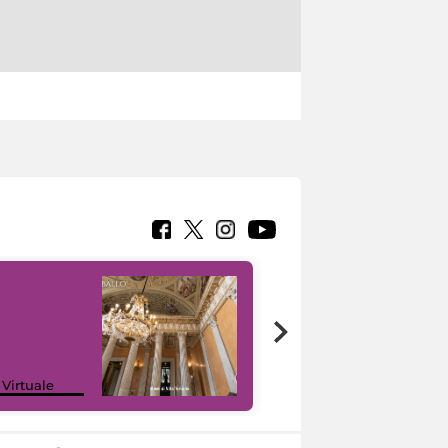
 Virtuale
I like MiC