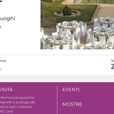
 luoghi
.
anza
S
VISITA
EVENTI
Informazioni pratiche
Biglietti e audioguide
MOSTRE
ervizi per i visitatori
MIC card