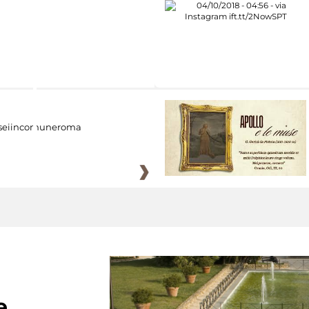
eiincomuneroma
e