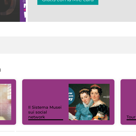
a
Il Sistema Musei
sui social
network
Tour