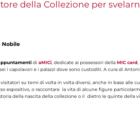
ratore della Collezione per svela
 Nobile
i appuntamenti
di
aMICi
, dedicate ai possessori della
MIC card
,
ei i capolavori e i palazzi dove sono custoditi. A cura di Antoni
visitatori su temi di volta in volta diversi, anche in base alle cu
o espositivo, o raccontare la vita di alcune figure particolarme
oria della nascita della collezione o il dietro le quinte della 