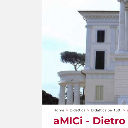
Home
>
Didattica
>
Didattica per tutti
>
Tu sei qui
aMICi - Dietro