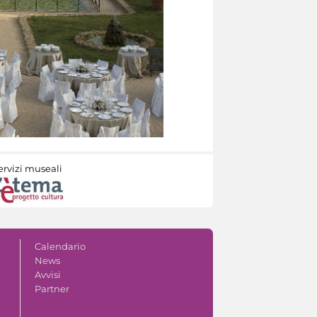
ervizi museali
Calendario
News
Avvisi
Partner