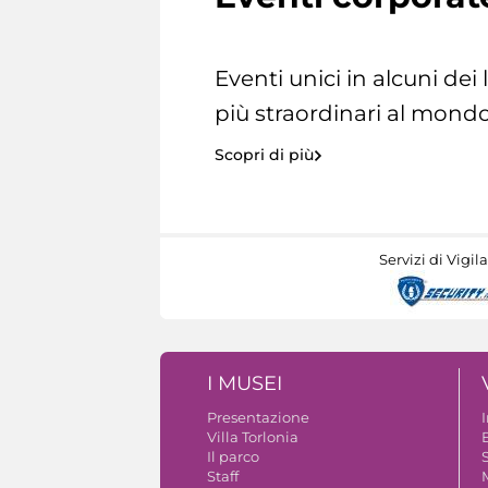
Eventi unici in alcuni dei
più straordinari al mondo
Scopri di più
Servizi di Vigil
I MUSEI
Presentazione
Villa Torlonia
Il parco
S
Staff