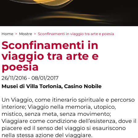
Home
>
Mostre
>
Sconfinamenti in viaggio tra arte e poesia
Tu sei qui
Sconfinamenti in
viaggio tra arte e
poesia
26/11/2016 - 08/01/2017
Musei di Villa Torlonia,
Casino Nobile
Un Viaggio, come itinerario spirituale e percorso
interiore; Viaggio nella memoria, utopico,
mistico, senza meta, senza movimento;
Viaggiare come condizione dell’esistenza, dove il
piacere ed il senso del viaggio si esauriscono
nella stessa azione del viaggiare.