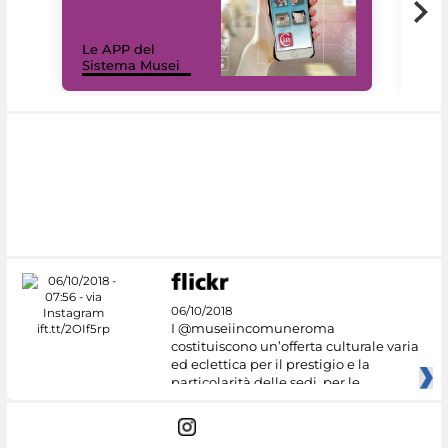
Il 
Le APP del
Mus
Sistema Musei
net
06/10/2018
I @museiincomuneroma
costituiscono un’offerta culturale varia
ed eclettica per il prestigio e la
particolarità delle sedi, per le