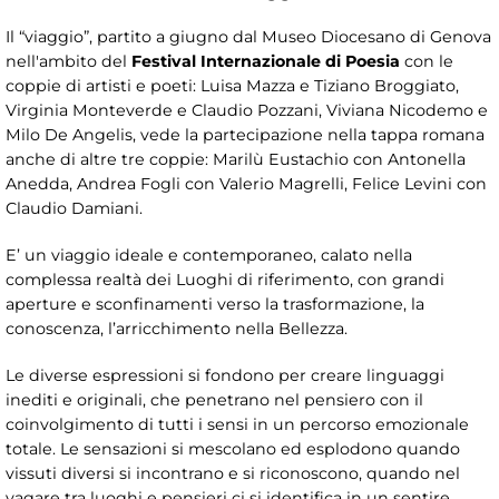
Il “viaggio”, partito a giugno dal Museo Diocesano di Genova
nell'ambito del
Festival Internazionale di Poesia
con le
coppie di artisti e poeti: Luisa Mazza e Tiziano Broggiato,
Virginia Monteverde e Claudio Pozzani, Viviana Nicodemo e
Milo De Angelis, vede la partecipazione nella tappa romana
anche di altre tre coppie: Marilù Eustachio con Antonella
Anedda, Andrea Fogli con Valerio Magrelli, Felice Levini con
Claudio Damiani.
E’ un viaggio ideale e contemporaneo, calato nella
complessa realtà dei Luoghi di riferimento, con grandi
aperture e sconfinamenti verso la trasformazione, la
conoscenza, l’arricchimento nella Bellezza.
Le diverse espressioni si fondono per creare linguaggi
inediti e originali, che penetrano nel pensiero con il
coinvolgimento di tutti i sensi in un percorso emozionale
totale. Le sensazioni si mescolano ed esplodono quando
vissuti diversi si incontrano e si riconoscono, quando nel
vagare tra luoghi e pensieri ci si identifica in un sentire