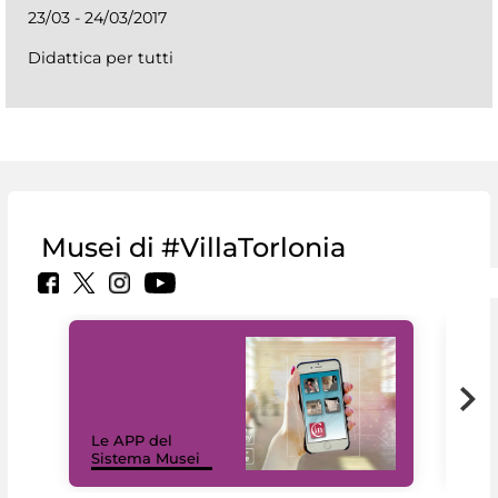
23/03 - 24/03/2017
Didattica per tutti
Musei di #VillaTorlonia
Il 
Le APP del
Mus
Sistema Musei
net