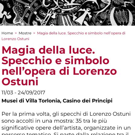
Home
>
Mostre
>
Magia della luce. Specchio e simbolo nell’opera di
Tu sei qui
Lorenzo Ostuni
Magia della luce.
Specchio e simbolo
nell’opera di Lorenzo
Ostuni
11/03 - 24/09/2017
Musei di Villa Torlonia,
Casino dei Principi
Per la prima volta, gli specchi di Lorenzo Ostuni
sono accolti in una mostra: 35 tra le più
significative opere dell’artista, organizzate in un
percorso tematico. Si parte dalla relazione tra il