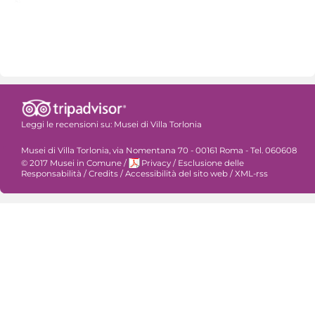
Leggi le recensioni su:
Musei di Villa Torlonia
Musei di Villa Torlonia, via Nomentana 70 - 00161 Roma - Tel. 060608
© 2017 Musei in Comune
/
Privacy
/
Esclusione delle
Responsabilità
/
Credits
/
Accessibilità del sito web
/
XML-rss