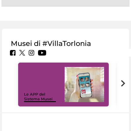
Musei di #VillaTorlonia
Il 
Le APP del
Mus
Sistema Musei
net