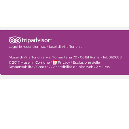
Leggi le recensioni su:
Musei di Villa Torlonia
Musei di Villa Torlonia, via Nomentana 70 - 00161 Roma - Tel. 060608
© 2017 Musei in Comune
/
Privacy
/
Esclusione delle
Responsabilità
/
Credits
/
Accessibilità del sito web
/
XML-rss