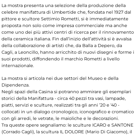
La mostra presenta una selezione della produzione della
celebre manifattura di Umbertide che, fondata nel 1927 dal
pittore e scultore Settimio Rometti, si è immediatamente
proposta non solo come impresa commerciale ma anche
come uno dei più attivi centri di ricerca per il rinnovamento
della ceramica italiana. Fin dall’inizio dell’attività si è avvalsa
della collaborazione di artisti che, da Balla a Depero, da
Cagli, a Leoncillo, hanno arricchito di nuovi disegni e forme i
suoi prodotti, diffondendo il marchio Rometti a livello
internazionale.
La mostra si articola nei due settori del Museo e della
Dipendenza.
Negli spazi della Casina si potranno ammirare gli esemplari
storici della Manifattura - circa 40 pezzi tra vasi, lampade,
piatti, servizi e sculture, realizzati tra gli anni ’20 e ‘40 -
collocati in un dialogo cronologico, iconografico e cromatico
con gli arredi, le vetrate, le maioliche e le decorazioni.
Tra queste opere segnaliamo: le sculture ICARO e SANTONE
(Corrado Cagli), la scultura IL DOLORE (Mario Di Giacomo), il