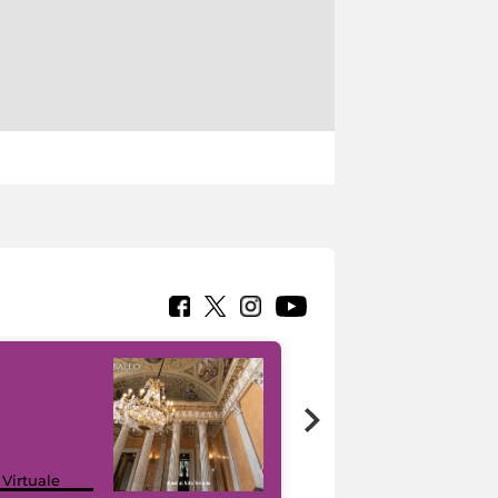
 Virtuale
I like MiC