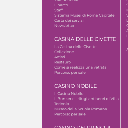
Il parco
S
Staff
Sistema Musei di Roma Capitale
V
Carta dei servizi
Newsletter
A
CASINA DELLE CIVETTE
La Casina delle Civette
Collezione
Artisti
Restauro
Come si realizza una vetrata
Percorso per sale
CASINO NOBILE
Il Casino Nobile
Il Bunker e i rifugi antiaerei di Villa
Torlonia
Museo della Scuola Romana
Percorso per sale
CASINO DEI PRINCIPI