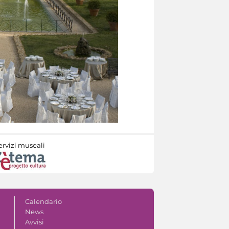
ervizi museali
Calendario
News
Avvisi