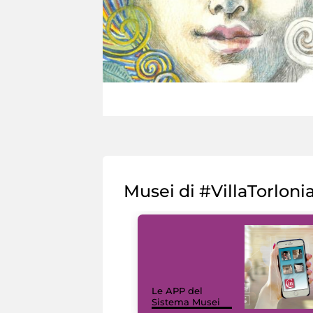
Musei di #VillaTorloni
Le APP del
Sistema Musei