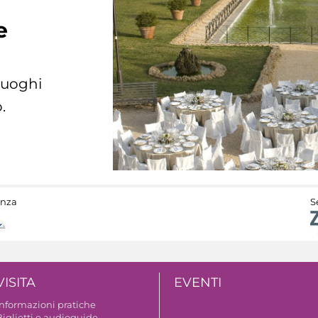
e
 luoghi
.
anza
S
VISITA
EVENTI
Informazioni pratiche
Biglietti e audioguide