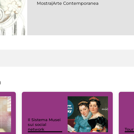
Mostra|Arte Contemporanea
a
Il Sistema Musei
sui social
network
Tour