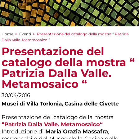
Home
>
Eventi
>
Presentazione del catalogo della mostra “ Patrizia
Tu sei qui
Dalla Valle. Metamosaico “
Presentazione del
catalogo della mostra “
Patrizia Dalla Valle.
Metamosaico “
30/04/2016
Musei di Villa Torlonia,
Casina delle Civette
Presentazione del catalogo della mostra
“Patrizia Dalla Valle. Metamosaico“
Introduzione di
Maria Grazia Massafra
,
responsabile del Museo della Casina delle