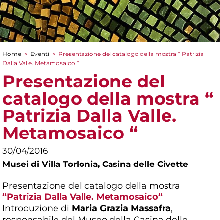
Home
>
Eventi
>
Presentazione del catalogo della mostra “ Patrizia
Tu sei qui
Dalla Valle. Metamosaico “
Presentazione del
catalogo della mostra “
Patrizia Dalla Valle.
Metamosaico “
30/04/2016
Musei di Villa Torlonia,
Casina delle Civette
Presentazione del catalogo della mostra
“Patrizia Dalla Valle. Metamosaico“
Introduzione di
Maria Grazia Massafra
,
responsabile del Museo della Casina delle