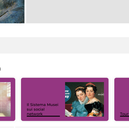
a
Il Sistema Musei
sui social
network
Tour