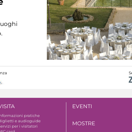
e
 luoghi
.
anza
S
VISITA
EVENTI
Informazioni pratiche
Biglietti e audioguide
MOSTRE
ervizi per i visitatori
MIC card