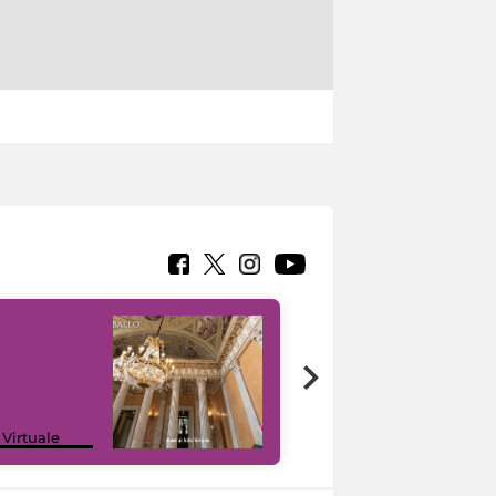
 Virtuale
I like MiC