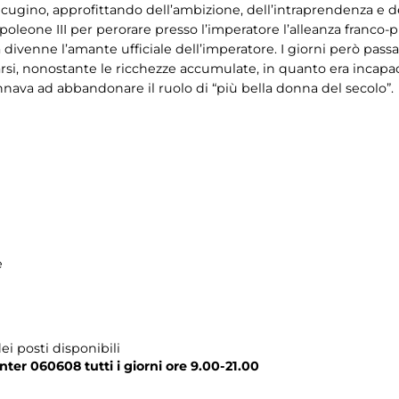
ugino, approfittando dell’ambizione, dell’intraprendenza e del 
apoleone III per perorare presso l’imperatore l’alleanza franco-
sa divenne l’amante ufficiale dell’imperatore. I giorni però passa
rsi, nonostante le ricchezze accumulate, in quanto era incapace
nava ad abbandonare il ruolo di “più bella donna del secolo”.
e
ei posti disponibili
nter 060608 tutti i giorni ore 9.00-21.00