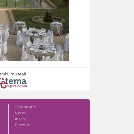
ervizi museali
Calendario
News
Avvisi
Partner