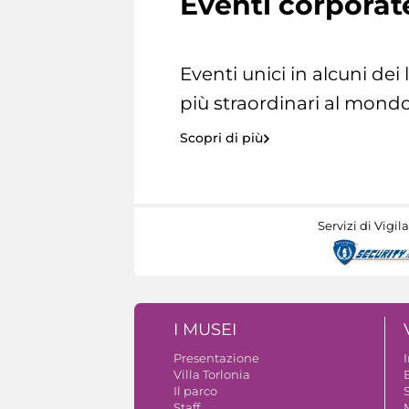
Eventi corporat
Eventi unici in alcuni dei
più straordinari al mondo
Scopri di più
Servizi di Vigil
I MUSEI
Presentazione
Villa Torlonia
Il parco
S
Staff