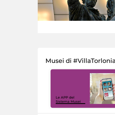
Musei di #VillaTorloni
Le APP del
Sistema Musei