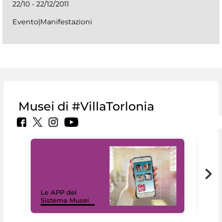
22/10 - 22/12/2011
Evento|Manifestazioni
Musei di #VillaTorlonia
Il 
Le APP del
Mus
Sistema Musei
net