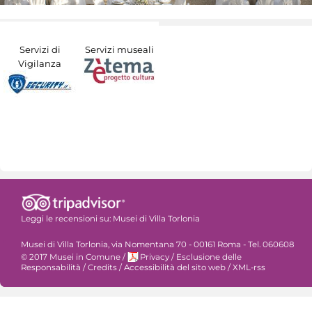
Servizi di
Servizi museali
Vigilanza
Leggi le recensioni su:
Musei di Villa Torlonia
Musei di Villa Torlonia, via Nomentana 70 - 00161 Roma - Tel. 060608
© 2017 Musei in Comune
/
Privacy
/
Esclusione delle
Responsabilità
/
Credits
/
Accessibilità del sito web
/
XML-rss