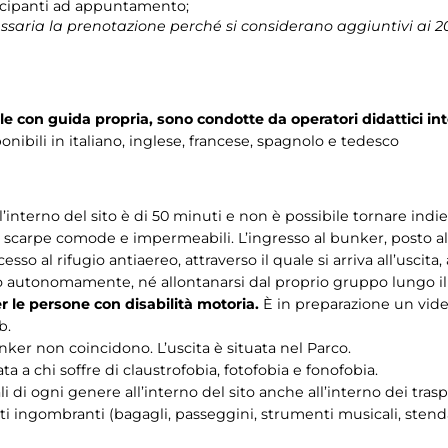
tecipanti ad appuntamento;
saria la prenotazione perché si considerano aggiuntivi ai 20 p
lle con guida propria, sono condotte da operatori didattici int
onibili in italiano, inglese, francese, spagnolo e tedesco
interno del sito è di 50 minuti e non è possibile tornare indie
carpe comode e impermeabili. L’ingresso al bunker, posto all
cesso al rifugio antiaereo, attraverso il quale si arriva all’uscita
to autonomamente, né allontanarsi dal proprio gruppo lungo il
er le persone con disabilità motoria.
È in preparazione un video
b.
unker non coincidono. L’uscita è situata nel Parco.
a a chi soffre di claustrofobia, fotofobia e fonofobia.
i di ogni genere all’interno del sito anche all’interno dei trasp
i ingombranti (bagagli, passeggini, strumenti musicali, stendar