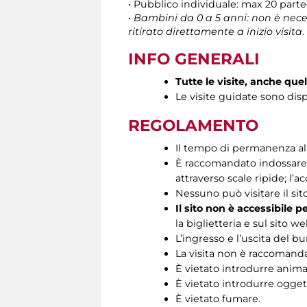
• Pubblico individuale: max 20 par
•
Bambini da 0 a 5 anni: non è neces
ritirato direttamente a inizio visita
.
INFO GENERALI
Tutte le visite, anche que
Le visite guidate sono disp
REGOLAMENTO
Il tempo di permanenza all’
È raccomandato indossare s
attraverso scale ripide; l’ac
Nessuno può visitare il si
Il sito non è accessibile p
la biglietteria e sul sito we
L’ingresso e l’uscita del b
La visita non è raccomandat
È vietato introdurre animal
È vietato introdurre oggett
È vietato fumare.