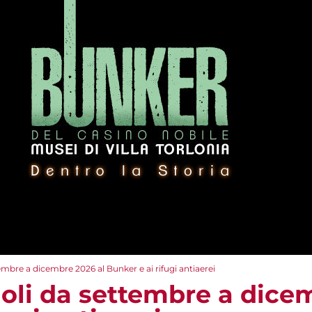
tembre a dicembre 2026 al Bunker e ai rifugi antiaerei
goli da settembre a dice