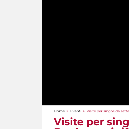
Home
>
Eventi
>
Visite per singoli da set
Tu sei qui
Visite per sin