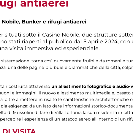
fugi antiaerei
 Nobile, Bunker e rifugi antiaerei
er situati sotto il Casino Nobile, due strutture sott
 stati riaperti al pubblico dal 5 aprile 2024, co
na visita immersiva ed esperienziale.
 sistemazione, torna così nuovamente fruibile da romani e turi
tanza, una delle pagine più buie e drammatiche della città, col
a ricostruita attraverso
un allestimento fotografico e audio-v
 suoni e immagini. Il nuovo allestimento multimediale, basato 
 oltre a mettere in risalto le caratteristiche architettoniche 
pia esigenza: da un lato dare informazioni storico-documenta
di Mussolini di fare di Villa Torlonia la sua residenza in città, d
percepire l’esperienza di un attacco aereo all’interno di un rif
DI VISITA