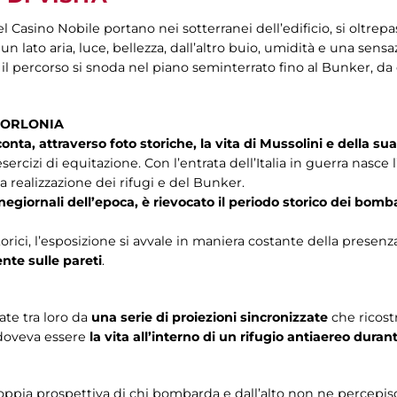
l Casino Nobile portano nei sotterranei dell’edificio, si oltrep
un lato aria, luce, bellezza, dall’altro buio, umidità e una sens
 il percorso si snoda nel piano seminterrato fino al Bunker, da 
 TORLONIA
nta, attraverso foto storiche, la vita di Mussolini e della sua
 esercizi di equitazione. Con l’entrata dell’Italia in guerra nasc
la realizzazione dei rifugi e del Bunker.
cinegiornali dell’epoca, è rievocato il periodo storico dei b
orici, l’esposizione si avvale in maniera costante della presenz
te sulle pareti
.
te tra loro da
una serie di proiezioni sincronizzate
che ricos
 doveva essere
la vita all’interno di un rifugio antiaereo du
oppia prospettiva di chi bombarda e dall’alto non ne percepisce 