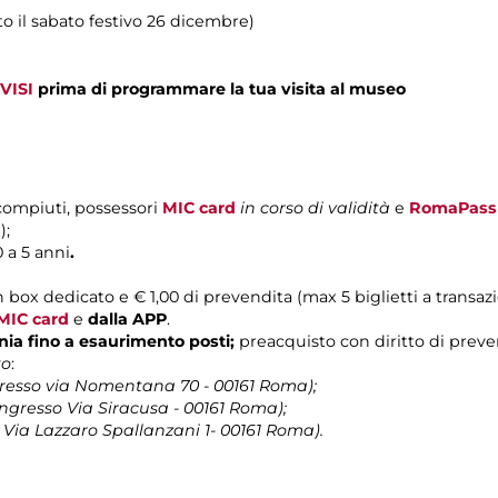
tto il sabato festivo 26 dicembre)
VISI
prima di programmare la tua visita al museo
 compiuti, possessori
MIC card
in corso di validità
e
RomaPass
);
 a 5 anni
.
n box dedicato e € 1,00 di prevendita (max 5 biglietti a transaz
MIC card
e
dalla APP
.
lonia fino a esaurimento posti;
preacquisto con diritto di prevend
to
:
resso via Nomentana 70 - 00161 Roma);
ngresso Via Siracusa - 00161 Roma);
 Via Lazzaro Spallanzani 1- 00161 Roma).