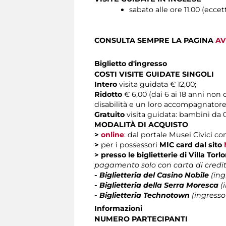
sabato alle ore 11.00 (ecce
CONSULTA SEMPRE LA PAGINA
AV
Biglietto d'ingresso
COSTI VISITE GUIDATE SINGOLI
Intero
visita guidata € 12,00;
Ridotto
€ 6,00 (dai 6 ai 18 anni non
disabilità e un loro accompagnatore
Gratuito
visita guidata: bambini da 0
MODALITÀ DI ACQUISTO
>
online
: dal portale Musei Civici co
>
per i possessori
MIC card
dal sito
>
presso le biglietterie di Villa Tor
pagamento solo con carta di credi
- Biglietteria del Casino Nobile
(ing
- Biglietteria della Serra Moresca
(i
- Biglietteria Technotown
(ingresso
Informazioni
NUMERO PARTECIPANTI