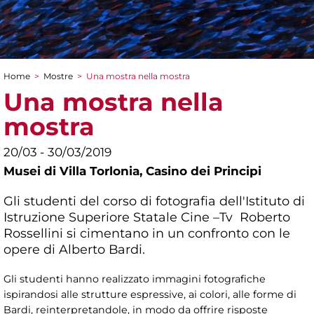
Home
>
Mostre
>
Una mostra nella mostra
Tu sei qui
Una mostra nella
mostra
20/03 - 30/03/2019
Musei di Villa Torlonia,
Casino dei Principi
Gli studenti del corso di fotografia dell'Istituto di
Istruzione Superiore Statale Cine –Tv Roberto
Rossellini si cimentano in un confronto con le
opere di Alberto Bardi.
Gli studenti hanno realizzato immagini fotografiche
ispirandosi alle strutture espressive, ai colori, alle forme di
Bardi, reinterpretandole, in modo da offrire risposte