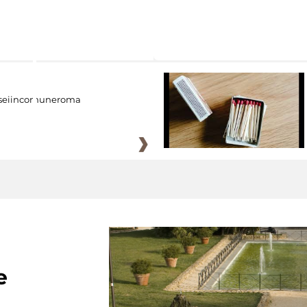
eiincomuneroma
e