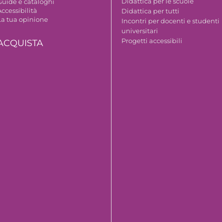
Didattica per le scuole
Guide e cataloghi
ccessibilità
Didattica per tutti
La tua opinione
Incontri per docenti e studenti
universitari
Progetti accessibili
ACQUISTA