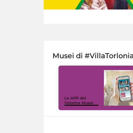
Musei di #VillaTorloni
Le APP del
Sistema Musei