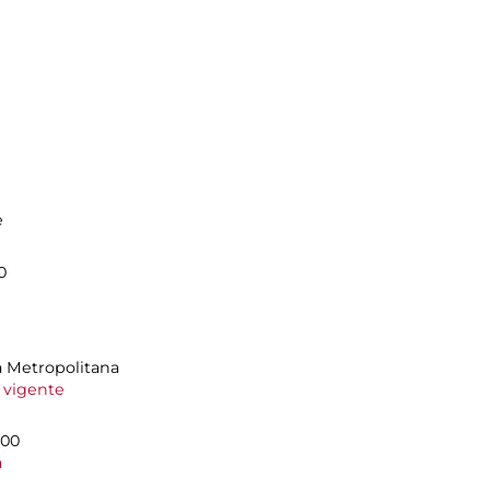
e
0
à Metropolitana
e vigente
.00
a