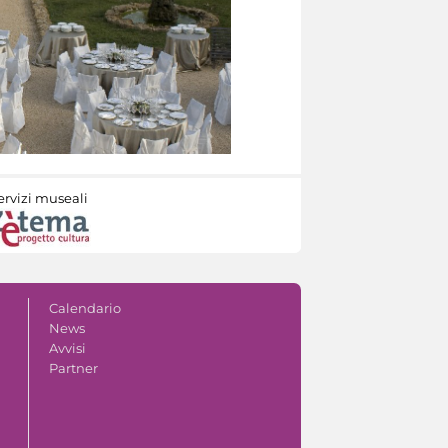
ervizi museali
Calendario
News
Avvisi
Partner