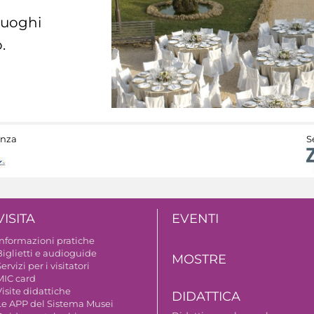
 luoghi
.
anza
S
VISITA
EVENTI
Informazioni pratiche
Biglietti e audioguide
MOSTRE
ervizi per i visitatori
MIC card
isite didattiche
DIDATTICA
Le APP del Sistema Musei