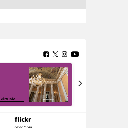
 Virtuale
I like MiC
03/10/2018