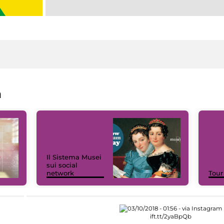
a
Il Sistema Musei
sui social
network
Tour