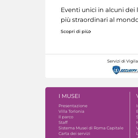
Eventi unici in alcuni dei
più straordinari al mondo
Scopri di più
Servizi di Vigil
I MUSEI
Presentazione
Villa Torlonia
Il parco
S
Staff
Sistema Musei di Roma Capitale
V
Carta dei servizi