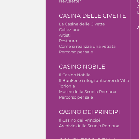
Newsletter
A
CASINA DELLE CIVETTE
La Casina delle Civette
Collezione
Artisti
Restauro
Come si realizza una vetrata
Percorso per sale
CASINO NOBILE
Il Casino Nobile
Il Bunker e i rifugi antiaerei di Villa
Torlonia
Museo della Scuola Romana
Percorso per sale
CASINO DEI PRINCIPI
Il Casino dei Principi
Archivio della Scuola Romana