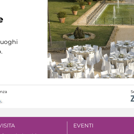
e
 luoghi
.
anza
S
VISITA
EVENTI