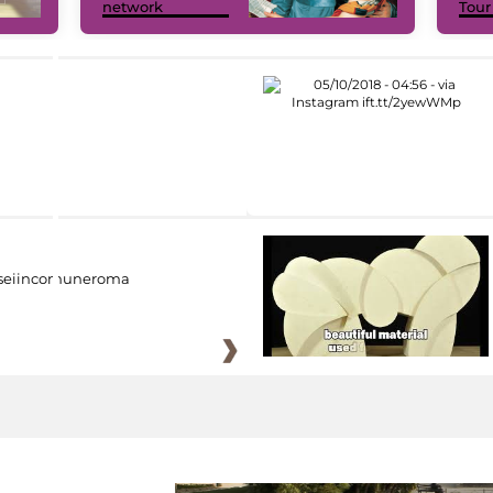
network
Tour
eiincomuneroma