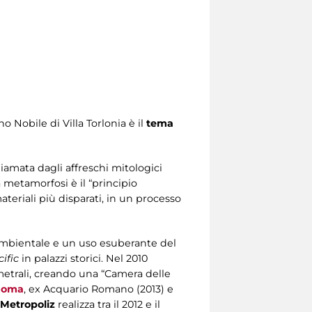
no Nobile di Villa Torlonia è il
tema
chiamata dagli affreschi mitologici
a metamorfosi è il “principio
ateriali più disparati, in un processo
ne ambientale e un uso esuberante del
cific
in palazzi storici. Nel 2010
imetrali, creando una “Camera delle
 Roma
, ex Acquario Romano (2013) e
 Metropoliz
realizza tra il 2012 e il