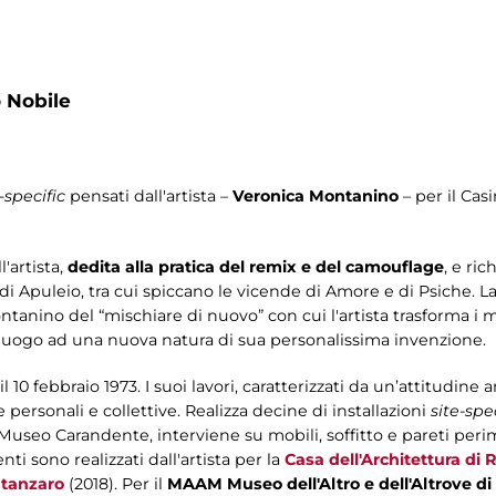
 Nobile
-specific
pensati dall'artista –
Veronica Montanino
– per il Casi
'artista,
dedita alla pratica del remix e del camouflage
, e ri
 di Apuleio, tra cui spiccano le vicende di Amore e di Psiche. L
ontanino del “mischiare di nuovo” con cui l'artista trasforma i m
 luogo ad una nuova natura di sua personalissima invenzione.
il 10 febbraio 1973. I suoi lavori, caratterizzati da un’attitudi
personali e collettive. Realizza decine di installazioni
site-spe
 - Museo Carandente, interviene su mobili, soffitto e pareti per
ti sono realizzati dall'artista per la
Casa dell'Architettura di
atanzaro
(2018). Per il
MAAM Museo dell'Altro e dell'Altrove di