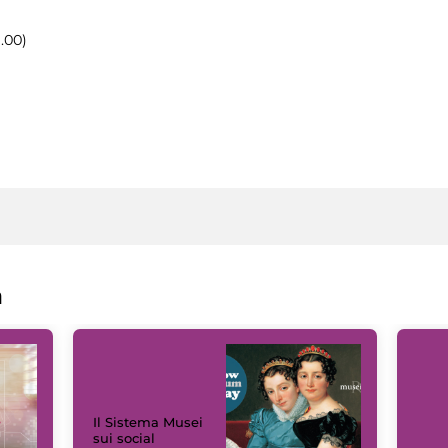
9.00)
a
Il Sistema Musei
sui social