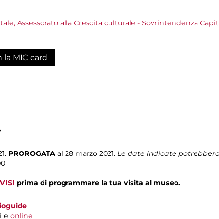
ale, Assessorato alla Crescita culturale - Sovrintendenza Capito
n la MIC card
e
21.
PROROGATA
al 28 marzo 2021.
Le date indicate potrebbero 
00
VISI
prima di programmare la tua visita al museo.
dioguide
i e
online