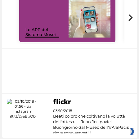
Il 
Le APP del
Mus
Sistema Musei
net
03/10/2018
Beati coloro che coltivano la voluttà
dell'attesa. — Jean Josipovici
Buongiorno dal Museo dell'#AraPacis
dove sono esposti i