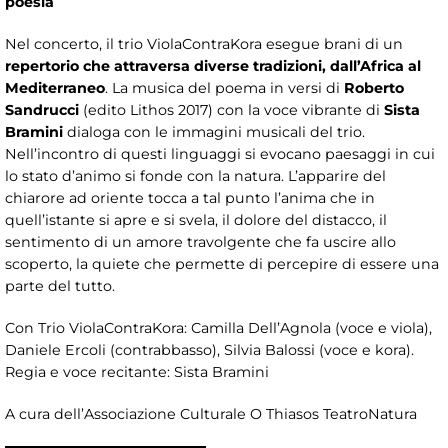
poesia
Nel concerto, il trio ViolaContraKora esegue brani di un
repertorio che attraversa diverse tradizioni, dall’Africa al
Mediterraneo
. La musica del poema in versi di
Roberto
Sandrucci
(edito Lithos 2017) con la voce vibrante di
Sista
Bramini
dialoga con le immagini musicali del trio.
Nell’incontro di questi linguaggi si evocano paesaggi in cui
lo stato d’animo si fonde con la natura. L’apparire del
chiarore ad oriente tocca a tal punto l’anima che in
quell’istante si apre e si svela, il dolore del distacco, il
sentimento di un amore travolgente che fa uscire allo
scoperto, la quiete che permette di percepire di essere una
parte del tutto.
Con Trio ViolaContraKora: Camilla Dell’Agnola (voce e viola),
Daniele Ercoli (contrabbasso), Silvia Balossi (voce e kora).
Regia e voce recitante: Sista Bramini
A cura dell’Associazione Culturale O Thiasos TeatroNatura