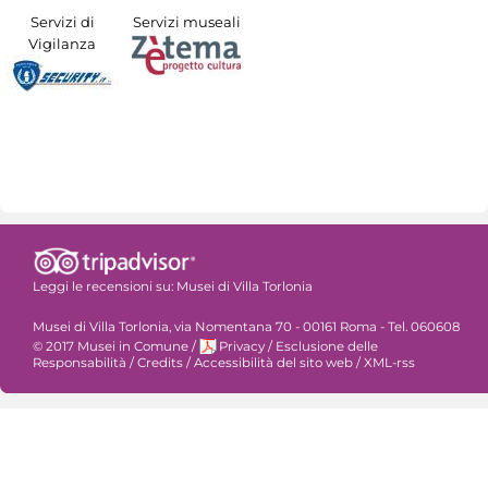
Servizi di
Servizi museali
Vigilanza
Leggi le recensioni su:
Musei di Villa Torlonia
Musei di Villa Torlonia, via Nomentana 70 - 00161 Roma - Tel. 060608
© 2017 Musei in Comune
/
Privacy
/
Esclusione delle
Responsabilità
/
Credits
/
Accessibilità del sito web
/
XML-rss