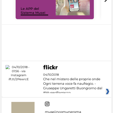
Il 
Le APP del
Mus
Sistema Musei
net
04/10/2018
Che nel mistero delle proprie onde
Ogni terrena voce fa naufragio. -
Giuseppe Ungaretti Buongiorno dal
#MuseoBarracco
museiincomuneroma