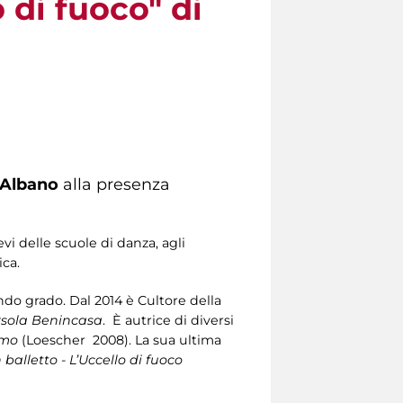
o di fuoco" di
 Albano
alla presenza
evi delle scuole di danza, agli
ica.
ndo grado. Dal 2014 è Cultore della
Orsola Benincasa
. È autrice di diversi
omo
(Loescher 2008). La sua ultima
 balletto - L’Uccello di fuoco