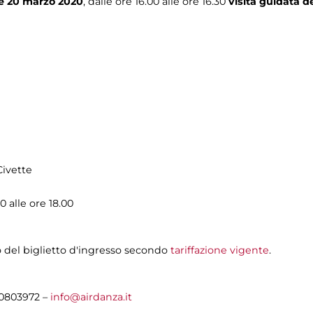
 e 20 marzo 2020
, dalle ore 16.00 alle ore 16.30
visita guidata d
Civette
 alle ore 18.00
 del biglietto d'ingresso secondo
tariffazione vigente
.
0803972 –
info@airdanza.it