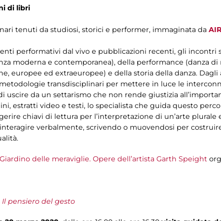
 di libri
inari tenuti da studiosi, storici e performer, immaginata da
AI
nti performativi dal vivo e pubblicazioni recenti, gli incontri s
 danza moderna e contemporanea), della performance (danza di r
liane, europee ed extraeuropee) e della storia della danza. Dag
metodologie transdisciplinari per mettere in luce le interconne
di uscire da un settarismo che non rende giustizia all’importan
, estratti video e testi, lo specialista che guida questo perco
erire chiavi di lettura per l’interpretazione di un’arte plurale e
a interagire verbalmente, scrivendo o muovendosi per costrui
alità.
l Giardino delle meraviglie. Opere dell’artista Garth Speight
org
Il pensiero del gesto