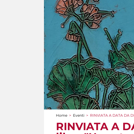
Home
>
Eventi
>
RINVIATA A DATA DA DESTI
Tu sei qui
RINVIATA A D