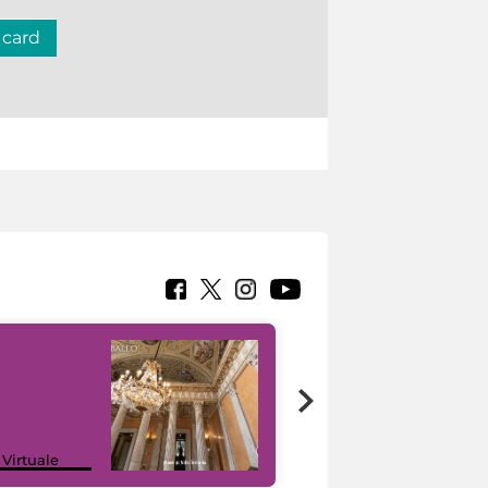
 card
 Virtuale
I like MiC