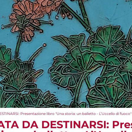
NARSI: Presentazione libro "Una storia: un balletto - L’Uccello di fuoco" 
ATA DA DESTINARSI: Pre