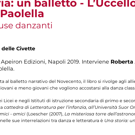
ia: un balletto - L’Uccell
Paolella
muse danzanti
 delle Civette
, Apeiron Edizioni, Napoli 2019. Interviene
Roberta
lella.
l balletto narrativo del Novecento, il libro si rivolge agli alli
ri giovani e meno giovani che vogliono accostarsi alla danza class
 Licei e negli Istituti di istruzione secondaria di primo e seco
la
cattedra di Letteratura per l’infanzia, all’Università Suor 
mici - amici
(Loescher (2007),
La misteriosa torre dell’astron
 nelle sue interrelazioni tra danza e letteratura è
Una storia: un