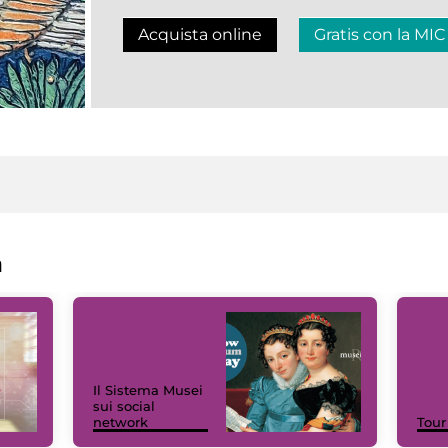
Acquista online
Gratis con la MIC
a
Il Sistema Musei
sui social
network
Tour