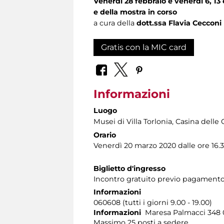
Venerdì 28 febbraio e venerdì 6, 13
e della mostra in corso
a cura della
dott.ssa Flavia Cecconi
Gratis con la MIC card
Informazioni
Luogo
Musei di Villa Torlonia
, Casina delle 
Orario
Venerdì 20 marzo 2020 dalle ore 16.30
Biglietto d'ingresso
Incontro gratuito previo pagamento
Informazioni
060608 (tutti i giorni 9.00 - 19.00)
Informazioni
Maresa Palmacci 348 
Massimo 25 posti a sedere