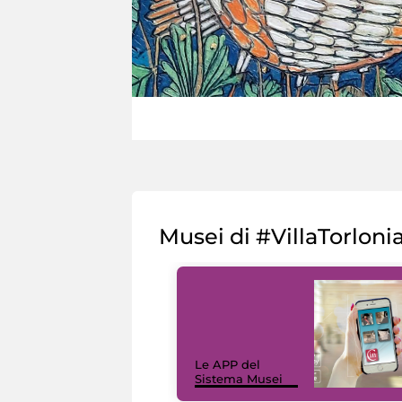
Musei di #VillaTorloni
Le APP del
Sistema Musei