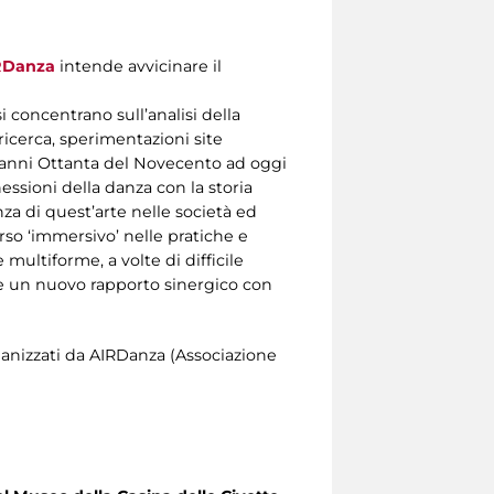
RDanza
intende avvicinare il
i concentrano sull’analisi della
icerca, sperimentazioni site
li anni Ottanta del Novecento ad oggi
ssioni della danza con la storia
za di quest’arte nelle società ed
rso ‘immersivo’ nelle pratiche e
 multiforme, a volte di difficile
re un nuovo rapporto sinergico con
anizzati da AIRDanza (Associazione