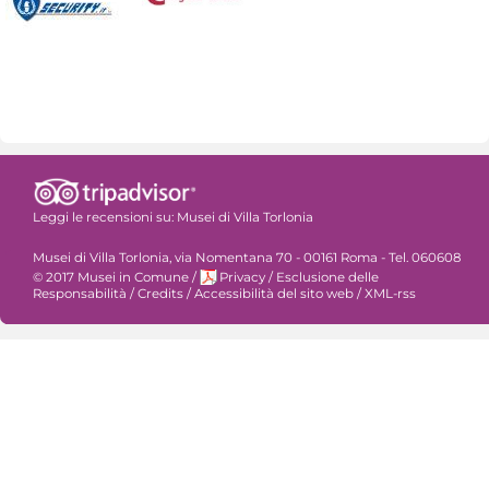
Leggi le recensioni su:
Musei di Villa Torlonia
Musei di Villa Torlonia, via Nomentana 70 - 00161 Roma - Tel. 060608
© 2017 Musei in Comune
/
Privacy
/
Esclusione delle
Responsabilità
/
Credits
/
Accessibilità del sito web
/
XML-rss