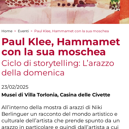
Home
>
Eventi
>
Paul Klee, Hammamet con la sua moschea
Tu sei qui
Paul Klee, Hammamet
con la sua moschea
Ciclo di storytelling: L’arazzo
della domenica
23/02/2025
Musei di Villa Torlonia,
Casina delle Civette
All’interno della mostra di arazzi di Niki
Berlinguer un racconto del mondo artistico e
culturale dell’artista che prende spunto da un
arazzo in particolare e quindi dall’artista a cui