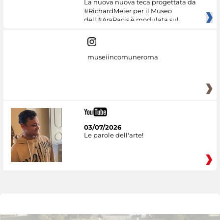
La nuova nuova teca progettata da
#RichardMeier per il Museo
dell'#AraPacis è modulata sul
museiincomuneroma
03/07/2026
Le parole dell'arte!