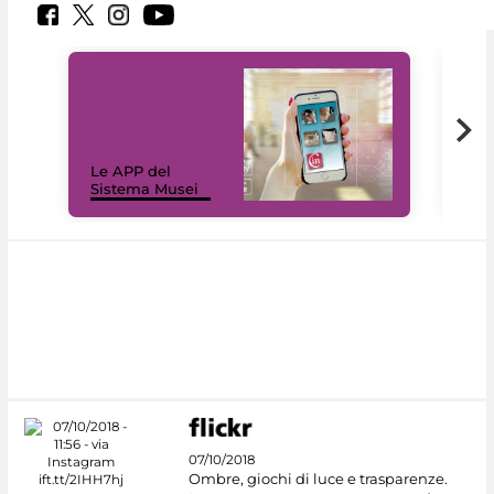
Il 
Le APP del
Mus
Sistema Musei
net
07/10/2018
Ombre, giochi di luce e trasparenze.