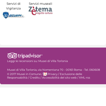
Servizi di
Servizi museali
Vigilanza
Leggi le recensioni su:
Musei di Villa Torlonia
Musei di Villa Torlonia, via Nomentana 70 - 00161 Roma - Tel. 060608
© 2017 Musei in Comune
/
Privacy
/
Esclusione delle
Responsabilità
/
Credits
/
Accessibilità del sito web
/
XML-rss