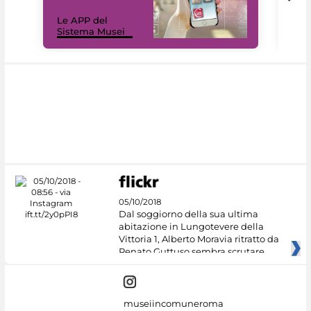
Il 
Le APP del
Mus
Sistema Musei
net
05/10/2018
Dal soggiorno della sua ultima
abitazione in Lungotevere della
Vittoria 1, Alberto Moravia ritratto da
Renato Guttuso sembra scrutare
museiincomuneroma