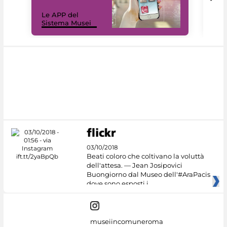
Il 
Le APP del
Mus
Sistema Musei
net
03/10/2018
Beati coloro che coltivano la voluttà
dell'attesa. — Jean Josipovici
Buongiorno dal Museo dell'#AraPacis
dove sono esposti i
museiincomuneroma