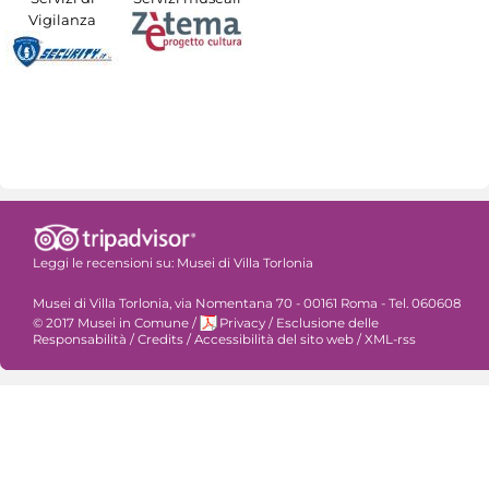
Vigilanza
Leggi le recensioni su:
Musei di Villa Torlonia
Musei di Villa Torlonia, via Nomentana 70 - 00161 Roma - Tel. 060608
© 2017 Musei in Comune
/
Privacy
/
Esclusione delle
Responsabilità
/
Credits
/
Accessibilità del sito web
/
XML-rss