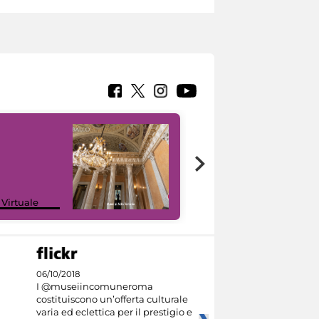
 Virtuale
I like MiC
06/10/2018
I @museiincomuneroma
costituiscono un’offerta culturale
varia ed eclettica per il prestigio e