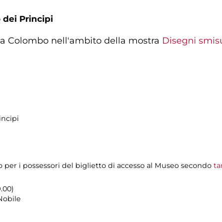
 dei Principi
tta Colombo nell'ambito della mostra
Disegni smisu
incipi
to per i possessori del biglietto di accesso al Museo secondo
ta
9.00)
 Nobile