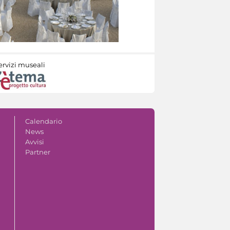
ervizi museali
Calendario
News
Avvisi
Partner