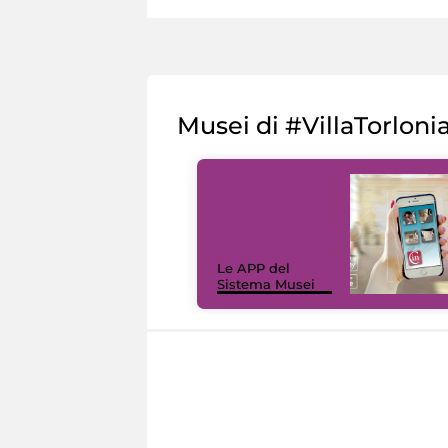
Musei di #VillaTorloni
Le APP del
Sistema Musei