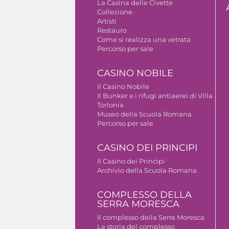
La Casina delle Civette
Collezione
Artisti
Restauro
Come si realizza una vetrata
Percorso per sale
CASINO NOBILE
Il Casino Nobile
Il Bunker e i rifugi antiaerei di Villa
Torlonia
Museo della Scuola Romana
Percorso per sale
CASINO DEI PRINCIPI
Il Casino dei Principi
Archivio della Scuola Romana
COMPLESSO DELLA
SERRA MORESCA
Il complesso della Serra Moresca
La storia del complesso