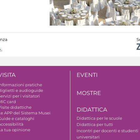
anza
S
VISITA
EVENTI
Informazioni pratiche
Biglietti e audioguide
MOSTRE
ervizi per i visitatori
MIC card
isite didattiche
DIDATTICA
Le APP del Sistema Musei
Didattica per le scuole
Guide e cataloghi
ccessibilità
Didattica per tutti
La tua opinione
Incontri per docenti e studenti
universitari