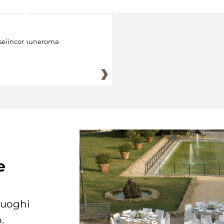
eiincomuneroma
e
 luoghi
.