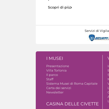
Scopri di più
Servizi di Vigil
I MUSEI
Presentazione
Villa Torlonia
Il parco
S
Staff
Sistema Musei di Roma Capitale
V
Carta dei servizi
Newsletter
A
CASINA DELLE CIVETTE