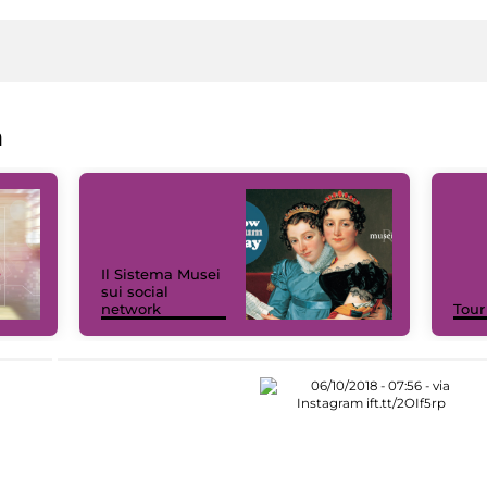
a
Il Sistema Musei
sui social
network
Tour