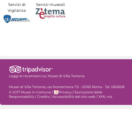
Servizi di
Servizi museali
Vigilanza
Leggi le recensioni su:
Musei di Villa Torlonia
Musei di Villa Torlonia, via Nomentana 70 - 00161 Roma - Tel. 060608
© 2017 Musei in Comune
/
Privacy
/
Esclusione delle
Responsabilità
/
Credits
/
Accessibilità del sito web
/
XML-rss