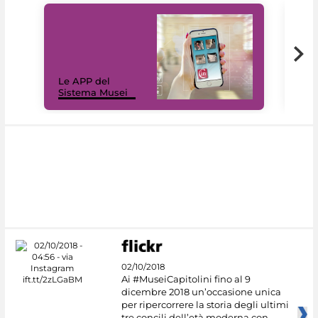
Il 
Le APP del
Mus
Sistema Musei
net
02/10/2018
Ai #MuseiCapitolini fino al 9
dicembre 2018 un’occasione unica
per ripercorrere la storia degli ultimi
tre concili dell’età moderna con