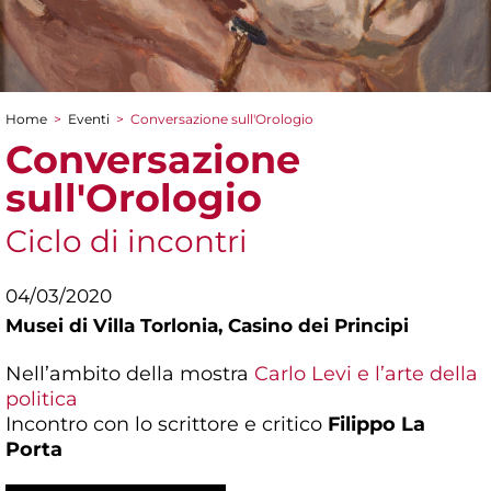
Home
>
Eventi
>
Conversazione sull'Orologio
Tu sei qui
Conversazione
sull'Orologio
Ciclo di incontri
04/03/2020
Musei di Villa Torlonia,
Casino dei Principi
Nell’ambito della mostra
Carlo Levi e l’arte della
politica
Incontro con lo scrittore e critico
Filippo La
Porta