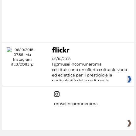
06/10/2018
I @museiincomuneroma
costituiscono un’offerta culturale varia
ed eclettica per il prestigio e la
particolarità delle sedi, per le
museiincomuneroma