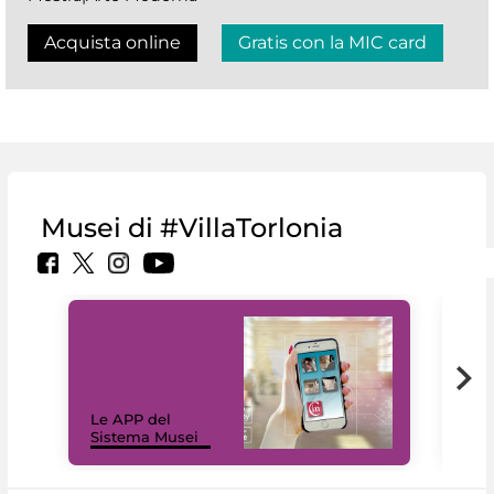
Acquista online
Gratis con la MIC card
Musei di #VillaTorlonia
Il 
Le APP del
Mus
Sistema Musei
net