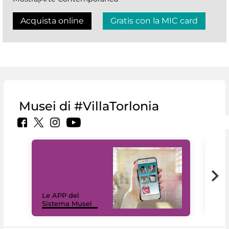
Acquista online
Gratis con la MIC card
Musei di #VillaTorlonia
Il 
Le APP del
Mus
Sistema Musei
net