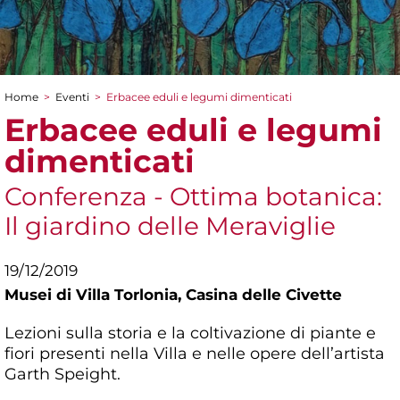
Home
>
Eventi
>
Erbacee eduli e legumi dimenticati
Tu sei qui
Erbacee eduli e legumi
dimenticati
Conferenza - Ottima botanica:
Il giardino delle Meraviglie
19/12/2019
Musei di Villa Torlonia,
Casina delle Civette
Lezioni sulla storia e la coltivazione di piante e
fiori presenti nella Villa e nelle opere dell’artista
Garth Speight.