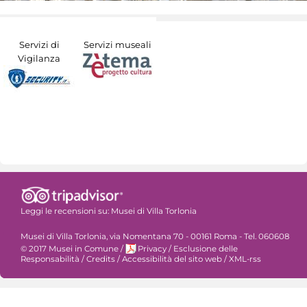
Servizi di
Servizi museali
Vigilanza
Leggi le recensioni su:
Musei di Villa Torlonia
Musei di Villa Torlonia, via Nomentana 70 - 00161 Roma - Tel. 060608
© 2017 Musei in Comune
/
Privacy
/
Esclusione delle
Responsabilità
/
Credits
/
Accessibilità del sito web
/
XML-rss