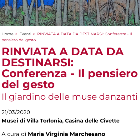
Home
>
Eventi
>
RINVIATA A DATA DA DESTINARSI: Conferenza - Il
Tu sei qui
pensiero del gesto
RINVIATA A DATA DA
DESTINARSI:
Conferenza - Il pensiero
del gesto
Il giardino delle muse danzanti
21/03/2020
Musei di Villa Torlonia,
Casina delle Civette
A cura di
Maria Virginia Marchesano