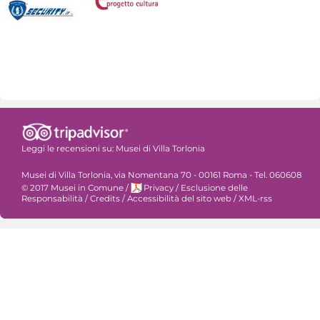
Leggi le recensioni su:
Musei di Villa Torlonia
Musei di Villa Torlonia, via Nomentana 70 - 00161 Roma - Tel. 060608
© 2017 Musei in Comune
/
Privacy
/
Esclusione delle
Responsabilità
/
Credits
/
Accessibilità del sito web
/
XML-rss