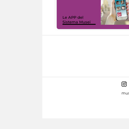
Le APP del
Sistema Musei
mus