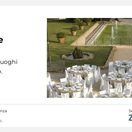
e
 luoghi
.
anza
S