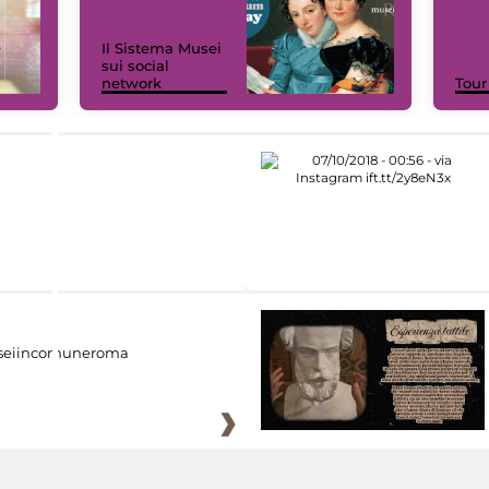
Il Sistema Musei
sui social
network
Tour
eiincomuneroma