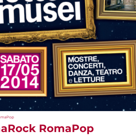
omaPop
maRock RomaPop