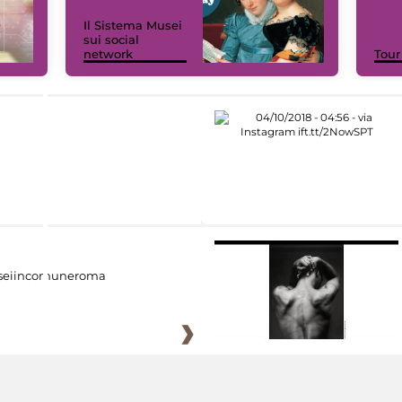
Il Sistema Musei
sui social
network
Tour
eiincomuneroma