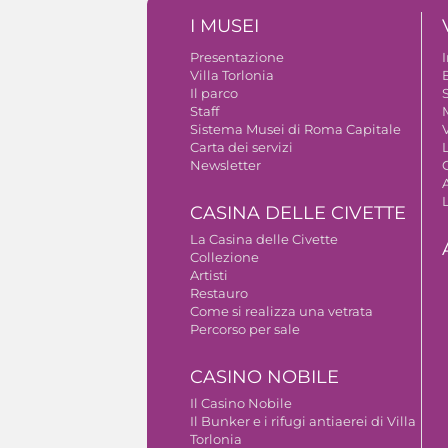
I MUSEI
Presentazione
Villa Torlonia
Il parco
S
Staff
Sistema Musei di Roma Capitale
V
Carta dei servizi
Newsletter
A
CASINA DELLE CIVETTE
La Casina delle Civette
Collezione
Artisti
Restauro
Come si realizza una vetrata
Percorso per sale
CASINO NOBILE
Il Casino Nobile
Il Bunker e i rifugi antiaerei di Villa
Torlonia