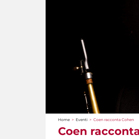
Home
>
Eventi
>
Coen racconta Cohen
Tu sei qui
Coen raccont