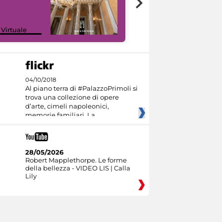
 Virtuale
I like MiC
04/10/2018
Al piano terra di #PalazzoPrimoli si
trova una collezione di opere
d’arte, cimeli napoleonici,
memorie familiari. La
28/05/2026
Robert Mapplethorpe. Le forme
della bellezza - VIDEO LIS | Calla
Lily