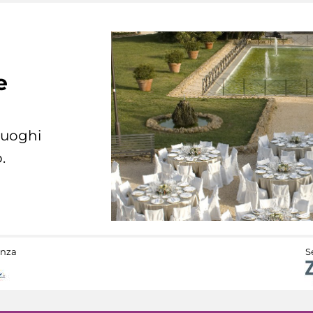
e
 luoghi
.
anza
S