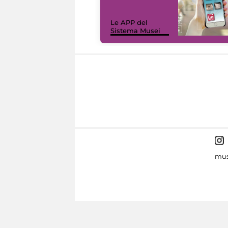
Le APP del
Sistema Musei
mus