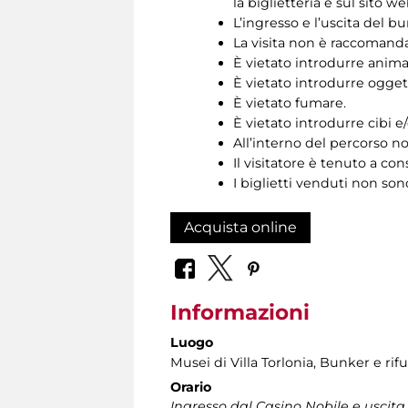
la biglietteria e sul sito we
L’ingresso e l’uscita del b
La visita non è raccomandat
È vietato introdurre animal
È vietato introdurre oggett
È vietato fumare.
È vietato introdurre cibi 
All’interno del percorso no
Il visitatore è tenuto a cons
I biglietti venduti non son
Acquista online
Informazioni
Luogo
Musei di Villa Torlonia
, Bunker e rifu
Orario
Ingresso dal Casino Nobile e uscita