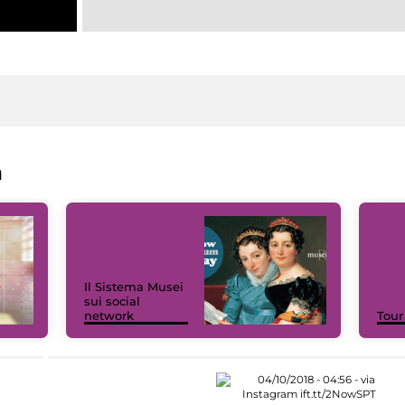
a
Il Sistema Musei
sui social
network
Tour