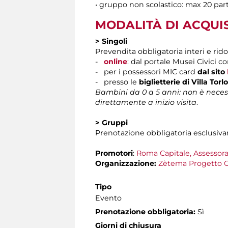
• gruppo non scolastico: max 20 pa
MODALITÀ DI ACQUI
> Singoli
Prevendita obbligatoria interi e rido
-
online
: dal portale Musei Civici c
- per i possessori MIC card
dal sito
- presso le
biglietterie di Villa Torl
Bambini da 0 a 5 anni: non è necessa
direttamente a inizio visita
.
> Gruppi
Prenotazione obbligatoria esclusivame
Promotori
:
Roma Capitale, Assessora
Organizzazione:
Zètema Progetto C
Tipo
Evento
Prenotazione obbligatoria:
Sì
Giorni di chiusura