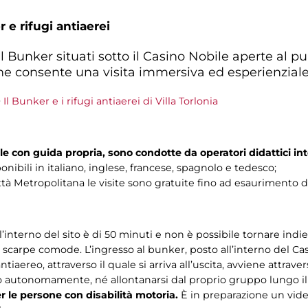
 e rifugi antiaerei
 al Bunker situati sotto il Casino Nobile aperte al 
e consente una visita immersiva ed esperienziale
>
Il Bunker e i rifugi antiaerei di Villa Torlonia
lle con guida propria, sono condotte da operatori didattici int
onibili in italiano, inglese, francese, spagnolo e tedesco;
tà Metropolitana le visite sono gratuite fino ad esaurimento de
interno del sito è di 50 minuti e non è possibile tornare indie
carpe comode. L’ingresso al bunker, posto all’interno del Cas
antiaereo, attraverso il quale si arriva all’uscita, avviene attraver
to autonomamente, né allontanarsi dal proprio gruppo lungo il
er le persone con disabilità motoria.
È in preparazione un video