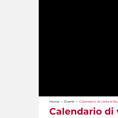
Home
>
Eventi
>
Calendario di visite al 
Tu sei qui
Calendario di 