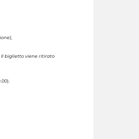
ione);
 biglietto viene ritirato
.00).