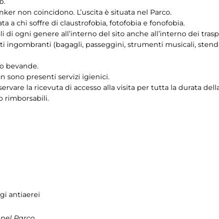
b.
unker non coincidono. L’uscita è situata nel Parco.
a a chi soffre di claustrofobia, fotofobia e fonofobia.
i di ogni genere all’interno del sito anche all’interno dei trasp
i ingombranti (bagagli, passeggini, strumenti musicali, stendar
e/o bevande.
n sono presenti servizi igienici.
ervare la ricevuta di accesso alla visita per tutta la durata della
o rimborsabili.
gi antiaerei
 nel Parco