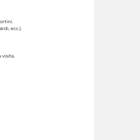
ortini.
di, ecc.).
 visita.