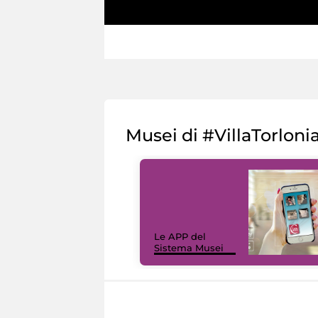
Musei di #VillaTorloni
Le APP del
Sistema Musei