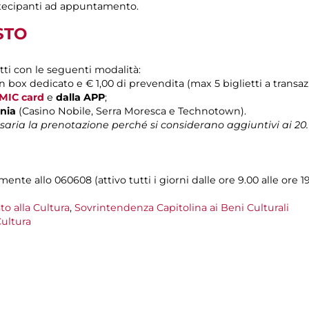
rtecipanti ad appuntamento.
STO
tti con le seguenti modalità:
on box dedicato e € 1,00 di prevendita (max 5 biglietti a transaz
MIC card
e
dalla APP
;
onia
(Casino Nobile, Serra Moresca e Technotown).
ria la prenotazione perché si considerano aggiuntivi ai 20. Il
nte allo 060608 (attivo tutti i giorni dalle ore 9.00 alle ore 19
to alla Cultura
,
Sovrintendenza Capitolina ai Beni Culturali
ultura