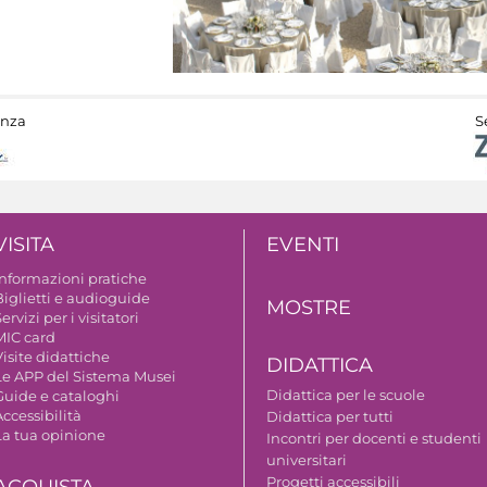
anza
S
VISITA
EVENTI
Informazioni pratiche
Biglietti e audioguide
MOSTRE
ervizi per i visitatori
MIC card
isite didattiche
DIDATTICA
Le APP del Sistema Musei
Didattica per le scuole
Guide e cataloghi
ccessibilità
Didattica per tutti
La tua opinione
Incontri per docenti e studenti
universitari
Progetti accessibili