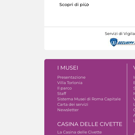
Scopri di più
Servizi di Vigil
I MUSEI
Presentazione
Villa Torlonia
Il parco
S
Staff
Sistema Musei di Roma Capitale
V
Carta dei servizi
Newsletter
A
CASINA DELLE CIVETTE
La Casina delle Civette