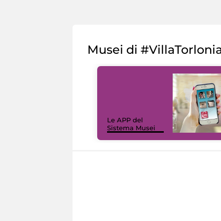
Musei di #VillaTorloni
Le APP del
Sistema Musei