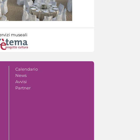
ervizi museali
Calendario
News
Avvisi
Partner