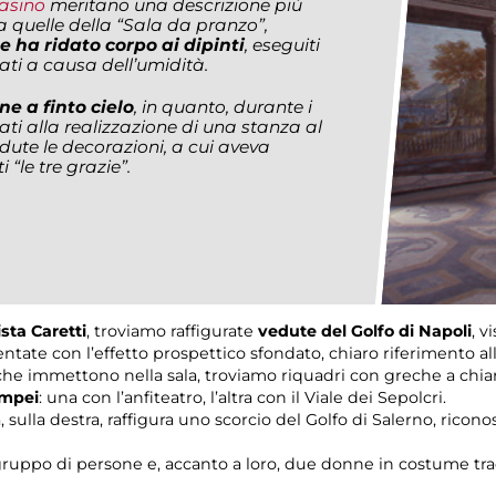
asino
meritano una descrizione più
a quelle della “Sala da pranzo”,
e ha ridato corpo ai dipinti
, eseguiti
ti a causa dell’umidità.
e a finto cielo
, in quanto, durante i
zzati alla realizzazione di una stanza al
ute le decorazioni, a cui aveva
 “le tre grazie”.
sta Caretti
, troviamo raffigurate
vedute del Golfo di Napoli
, v
ntate con l’effetto prospettico sfondato, chiaro riferimento al
che immettono nella sala, troviamo riquadri con greche a chiar
ompei
: una con l’anfiteatro, l’altra con il Viale dei Sepolcri.
 sulla destra, raffigura uno scorcio del Golfo di Salerno, ricono
ruppo di persone e, accanto a loro, due donne in costume tra