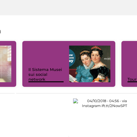
a
Il Sistema Musei
sui social
network
Tour