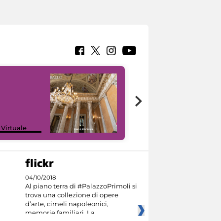
 Virtuale
I like MiC
04/10/2018
Al piano terra di #PalazzoPrimoli si
trova una collezione di opere
d’arte, cimeli napoleonici,
memorie familiari. La