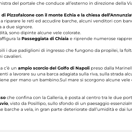
sinistra del portale che conduce all’esterno in direzione dell
a di Pizzofalcone con il monte Echia e la chiesa dell’Annunzia
a riparare le reti ed accudire barche, alcuni venditori con b
a a due signore.
ità, sono dipinte alcune vele colorate.
affigura la
Passeggiata di Chiaia
e riprende numerose rapprese
li i due padiglioni di ingresso che fungono da propilei, la folta
 cavalieri.
ia c’è un
ampio scorcio del Golfo di Napoli
preso dalla Marinell
enti a lavorare su una barca adagiata sulla riva, sulla strada a
iene per mano un bambino.Sul mare si scorgono alcune vele e l
sso
che confina con la Galleria, è posta al centro tra le due po
uvio
, visto da Posillipo, sullo sfondo di un paesaggio essenzi
 barche a vela, in gran parte deteriorate dall’umidità e dai l