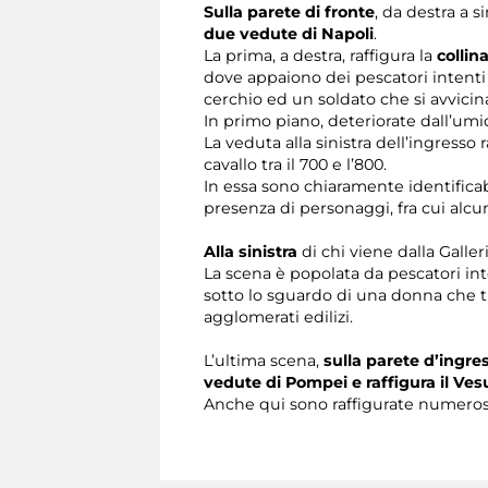
Sulla parete di fronte
, da destra a 
due vedute di Napoli
.
La prima, a destra, raffigura la
collin
dove appaiono dei pescatori intenti 
cerchio ed un soldato che si avvicin
In primo piano, deteriorate dall’umid
La veduta alla sinistra dell’ingresso r
cavallo tra il 700 e l’800.
In essa sono chiaramente identificabi
presenza di personaggi, fra cui alcuni
Alla sinistra
di chi viene dalla Galler
La scena è popolata da pescatori int
sotto lo sguardo di una donna che t
agglomerati edilizi.
L’ultima scena,
sulla parete d’ingre
vedute di Pompei e raffigura il Ves
Anche qui sono raffigurate numerose