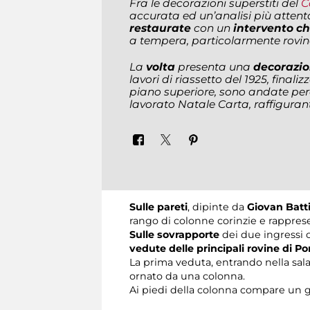
Fra le decorazioni superstiti del
C
accurata ed un’analisi più attent
restaurate
con un
intervento ch
a tempera, particolarmente rovina
La
volta
presenta una
decorazion
lavori di riassetto del 1925, finali
piano superiore, sono andate perd
lavorato Natale Carta, raffiguranti
Sulle pareti
, dipinte da
Giovan Batti
rango di colonne corinzie e rapprese
Sulle sovrapporte
dei due ingressi 
vedute delle principali rovine di P
La prima veduta, entrando nella sala,
ornato da una colonna.
Ai piedi della colonna compare un g