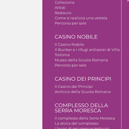
Collezione
Artisti
Restauro
Come si realizza una vetrata
Percorso per sale
CASINO NOBILE
Il Casino Nobile
Il Bunker e i rifugi antiaerei di Villa
Torlonia
Museo della Scuola Romana
Percorso per sale
CASINO DEI PRINCIPI
Il Casino dei Principi
Archivio della Scuola Romana
COMPLESSO DELLA
SERRA MORESCA
Il complesso della Serra Moresca
La storia del complesso
I lavori di recupero e restauro