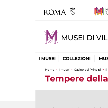
MUSEI DI VI
I MUSEI
COLLEZIONI
MUS
Home
>
I musei
>
Casino dei Principi
>
I
Tu sei qui
Tempere della 