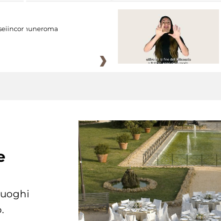
eiincomuneroma
e
 luoghi
.