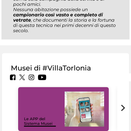
pochi amici.
Nessuna abitazione possiede un
campionario così vasto e completo di
vetrate
, che documenti la storia e la fortuna
di questa tecnica nei primi decenni di questo
secolo.
Musei di #VillaTorlonia
Il 
Le APP del
Mus
Sistema Musei
net