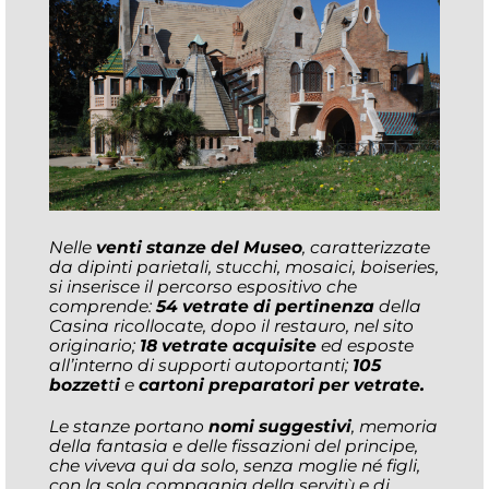
Nelle
venti stanze del Museo
, caratterizzate
da dipinti parietali, stucchi, mosaici, boiseries,
si inserisce il percorso espositivo che
comprende:
54 vetrate di pertinenza
della
Casina ricollocate, dopo il restauro, nel sito
originario;
18 vetrate acquisite
ed esposte
all’interno di supporti autoportanti;
105
bozzet
t
i
e
cartoni preparatori per vetrate.
Le stanze portano
nomi suggestivi
, memoria
della fantasia e delle fissazioni del principe,
che viveva qui da solo, senza moglie né figli,
con la sola compagnia della servitù e di