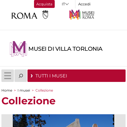
Acquista
Accedi
MUSEI DI VILLA TORLONIA
TUTTI I MUSEI
Home
>
I musei
>
Collezione
Tu sei qui
Collezione