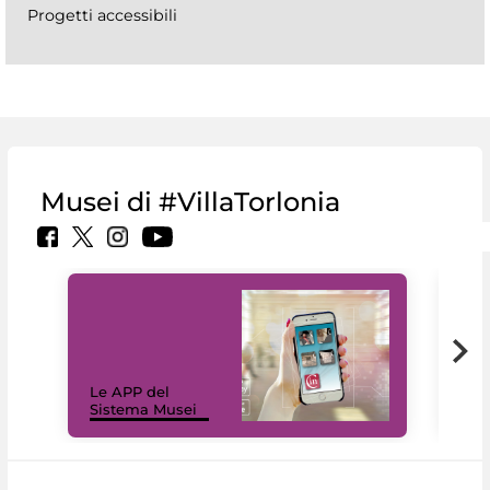
Progetti accessibili
Musei di #VillaTorlonia
Il 
Le APP del
Mus
Sistema Musei
net