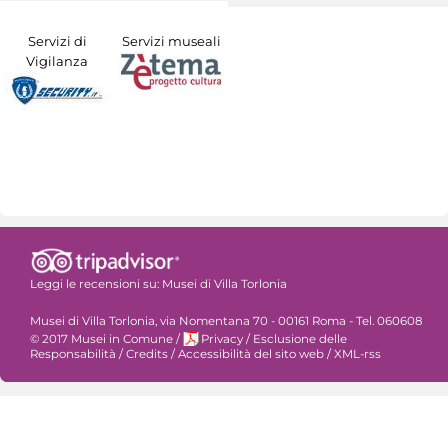
Servizi di
Servizi museali
Vigilanza
Leggi le recensioni su:
Musei di Villa Torlonia
Musei di Villa Torlonia, via Nomentana 70 - 00161 Roma - Tel. 060608
© 2017 Musei in Comune
/
Privacy
/
Esclusione delle
Responsabilità
/
Credits
/
Accessibilità del sito web
/
XML-rss