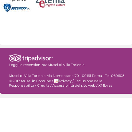
Leggi le recensioni su:
Musei di Villa Torlonia
Musei di Villa Torlonia, via Nomentana 70 - 00161 Roma - Tel. 060608
© 2017 Musei in Comune
/
Privacy
/
Esclusione delle
Responsabilità
/
Credits
/
Accessibilità del sito web
/
XML-rss