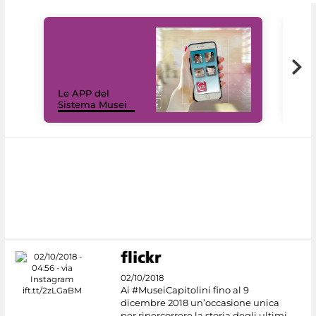
Il 
Le APP del
Mus
Sistema Musei
net
02/10/2018
Ai #MuseiCapitolini fino al 9
dicembre 2018 un’occasione unica
per ripercorrere la storia degli ultimi