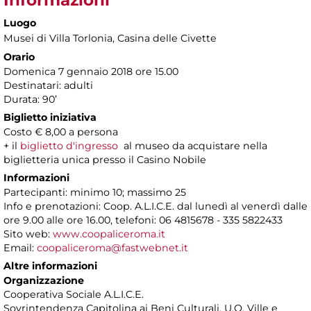
Luogo
Musei di Villa Torlonia
, Casina delle Civette
Orario
Domenica 7 gennaio 2018 ore 15.00
Destinatari: adulti
Durata: 90’
Biglietto iniziativa
Costo € 8,00 a persona
+ il
biglietto d'ingresso
al museo da acquistare nella
biglietteria unica presso il Casino Nobile
Informazioni
Partecipanti: minimo 10; massimo 25
Info e prenotazioni: Coop. A.L.I.C.E. dal lunedì al venerdì dalle
ore 9.00 alle ore 16.00, telefoni: 06 4815678 - 335 5822433
Sito web:
www.coopaliceroma.it
Email:
coopaliceroma@fastwebnet.it
Altre informazioni
Organizzazione
Cooperativa Sociale A.L.I.C.E.
Sovrintendenza Capitolina ai Beni Culturali, U.O. Ville e