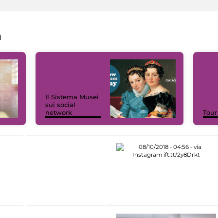
a
Il Sistema Musei
sui social
network
Tour