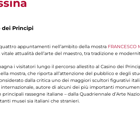
ssina
 dei Principi
di quattro appuntamenti nell’ambito della mostra
FRANCESCO M
vitale attualità dell’arte del maestro, tra tradizione e modernit
na i visitatori lungo il percorso allestito al Casino dei Princip
ella mostra, che riporta all’attenzione del pubblico e degli studi
derato dalla critica uno dei maggiori scultori figurativi itali
internazionale, autore di alcuni dei più importanti monumenti 
 principali rassegne italiane – dalla Quadriennale d’Arte Nazio
nti musei sia italiani che stranieri.