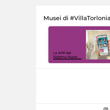
Musei di #VillaTorloni
Le APP del
Sistema Musei