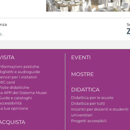
anza
S
VISITA
EVENTI
Informazioni pratiche
Biglietti e audioguide
MOSTRE
ervizi per i visitatori
MIC card
isite didattiche
DIDATTICA
Le APP del Sistema Musei
Didattica per le scuole
Guide e cataloghi
ccessibilità
Didattica per tutti
La tua opinione
Incontri per docenti e studenti
universitari
Progetti accessibili
ACQUISTA