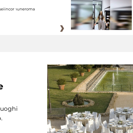
eiincomuneroma
e
 luoghi
.