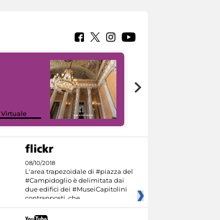
 Virtuale
I like MiC
08/10/2018
L'area trapezoidale di #piazza del
#Campidoglio è delimitata dai
due edifici dei #MuseiCapitolini
contrapposti, che