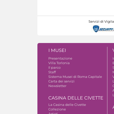
Servizi di Vigil
I MUSEI
Presentazione
Villa Torlonia
Il parco
S
Staff
Sistema Musei di Roma Capitale
V
Carta dei servizi
Newsletter
A
CASINA DELLE CIVETTE
La Casina delle Civette
Collezione
Artisti