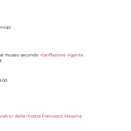
incipi
so al museo secondo
>tariffazione vigente
8
9.00
uratrici della mostra Francesco Messina