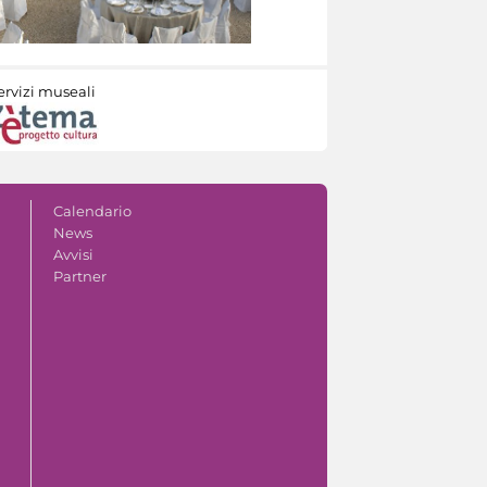
ervizi museali
Calendario
News
Avvisi
Partner