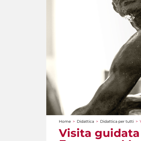
Home
>
Didattica
>
Didattica per tutti
>
Tu sei qui
Visita guidata