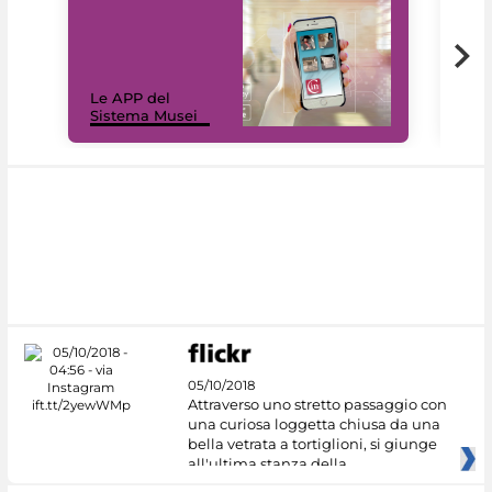
Il 
Le APP del
Mus
Sistema Musei
net
05/10/2018
Attraverso uno stretto passaggio con
una curiosa loggetta chiusa da una
bella vetrata a tortiglioni, si giunge
all'ultima stanza della