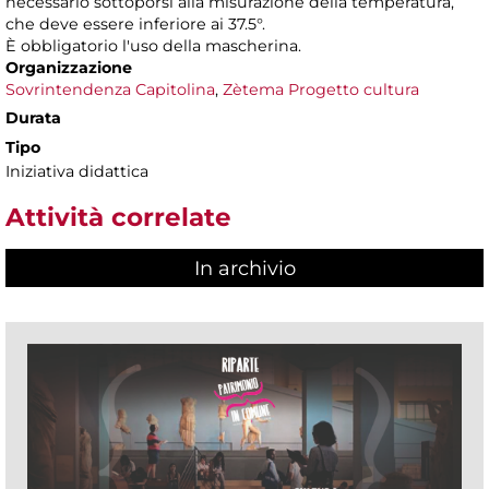
necessario sottoporsi alla misurazione della temperatura,
che deve essere inferiore ai 37.5°.
È obbligatorio l'uso della mascherina.
Organizzazione
Sovrintendenza Capitolina
,
Zètema Progetto cultura
Durata
Tipo
Iniziativa didattica
Attività correlate
In archivio