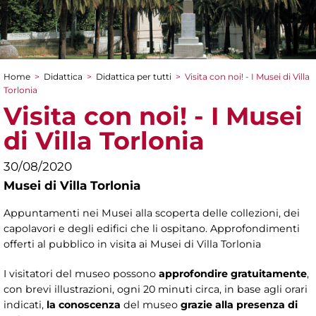
Home
>
Didattica
>
Didattica per tutti
>
Visita con noi! - I Musei di Villa
Tu sei qui
Torlonia
Visita con noi! - I Musei
di Villa Torlonia
30/08/2020
Musei di Villa Torlonia
Appuntamenti nei Musei alla scoperta delle collezioni, dei
capolavori e degli edifici che li ospitano. Approfondimenti
offerti al pubblico in visita ai Musei di Villa Torlonia
I visitatori del museo possono
approfondire gratuitamente
,
con brevi illustrazioni, ogni 20 minuti circa, in base agli orari
indicati,
la conoscenza
del museo
grazie alla presenza di