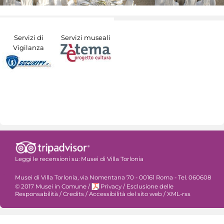
Servizi di
Servizi museali
Vigilanza
Leggi le recensioni su:
Musei di Villa Torlonia
Musei di Villa Torlonia, via Nomentana 70 - 00161 Roma - Tel. 060608
© 2017 Musei in Comune
/
Privacy
/
Esclusione delle
Responsabilità
/
Credits
/
Accessibilità del sito web
/
XML-rss