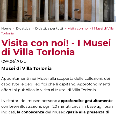
Home
>
Didattica
>
Didattica per tutti
>
Visita con noi! - I Musei di Villa
Tu sei qui
Torlonia
Visita con noi! - I Musei
di Villa Torlonia
09/08/2020
Musei di Villa Torlonia
Appuntamenti nei Musei alla scoperta delle collezioni, dei
capolavori e degli edifici che li ospitano. Approfondimenti
offerti al pubblico in visita ai Musei di Villa Torlonia
I visitatori del museo possono
approfondire gratuitamente
,
con brevi illustrazioni, ogni 20 minuti circa, in base agli orari
indicati,
la conoscenza
del museo
grazie alla presenza di