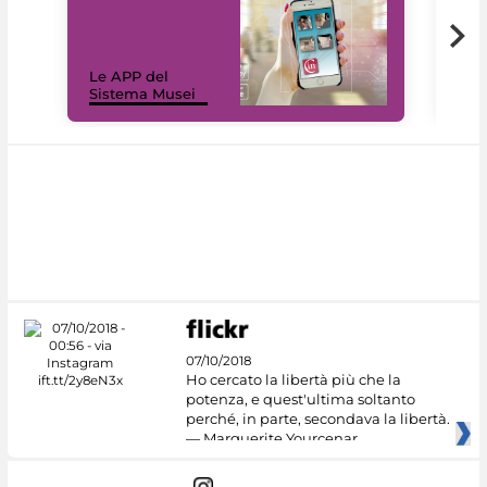
Il 
Le APP del
Mus
Sistema Musei
net
07/10/2018
Ho cercato la libertà più che la
potenza, e quest'ultima soltanto
perché, in parte, secondava la libertà.
— Marguerite Yourcenar