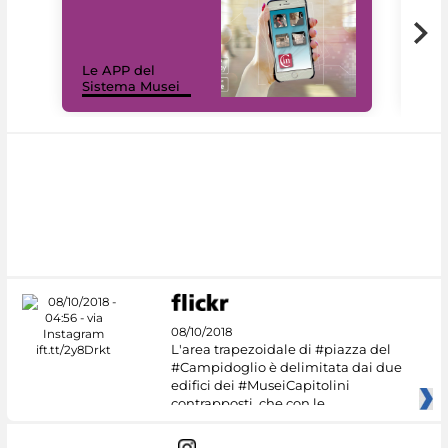
Il 
Le APP del
Mus
Sistema Musei
net
08/10/2018
L'area trapezoidale di #piazza del
#Campidoglio è delimitata dai due
edifici dei #MuseiCapitolini
contrapposti, che con le