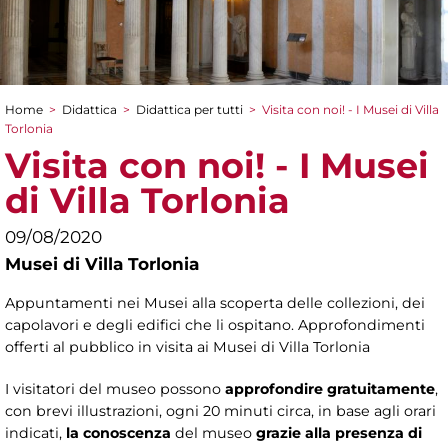
Home
>
Didattica
>
Didattica per tutti
>
Visita con noi! - I Musei di Villa
Tu sei qui
Torlonia
Visita con noi! - I Musei
di Villa Torlonia
09/08/2020
Musei di Villa Torlonia
Appuntamenti nei Musei alla scoperta delle collezioni, dei
capolavori e degli edifici che li ospitano. Approfondimenti
offerti al pubblico in visita ai Musei di Villa Torlonia
I visitatori del museo possono
approfondire gratuitamente
,
con brevi illustrazioni, ogni 20 minuti circa, in base agli orari
indicati,
la conoscenza
del museo
grazie alla presenza di