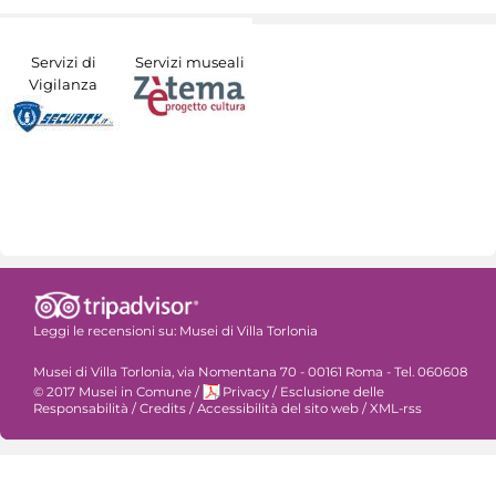
Servizi di
Servizi museali
Vigilanza
Leggi le recensioni su:
Musei di Villa Torlonia
Musei di Villa Torlonia, via Nomentana 70 - 00161 Roma - Tel. 060608
© 2017 Musei in Comune
/
Privacy
/
Esclusione delle
Responsabilità
/
Credits
/
Accessibilità del sito web
/
XML-rss